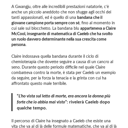
A Gwangju, oltre alle incredibili prestazioni natatorie, c’è
anche un piccolo aneddoto che non sfugge agli occhi dei
tanti appassionati, ed è quello di una
bandana che il
giovane campione porta sempre con sé
, fino al momento in
cui sale sul blocchetto. La bandana blu
apparteneva a Claire
McCool, insegnante di matematica di Caeleb che ha svolto
un ruolo davvero determinante nella sua crescita come
persona
.
Claire indossava quella bandana durante il ciclo di
chemioterapia che dovette seguire a causa di un cancro al
seno. Durante questo periodo difficile nel quale Claire
combatteva contro la morte, è stata per Caeleb un esempio
da seguire, per la forza la tenacia e la grinta con cui ha
affrontato questo male terribile.
“
L’ho vista sul letto di morte, era ancora la donna più
forte che io abbia mai visto
”: rivelerà Caeleb dopo
qualche tempo.
Il percorso di Claire ha insegnato a Caeleb che esiste una
vita che va al di là delle formule matematiche, che va al di là