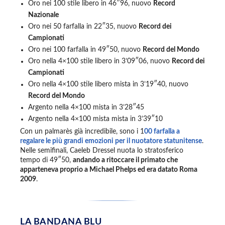
Oro nei 100 stile libero in 46″96, nuovo
Record
Nazionale
Oro nei 50 farfalla in 22″35, nuovo
Record dei
Campionati
Oro nei 100 farfalla in 49″50, nuovo
Record del Mondo
Oro nella 4×100 stile libero in 3’09″06, nuovo
Record dei
Campionati
Oro nella 4×100 stile libero mista in 3’19″40, nuovo
Record del Mondo
Argento nella 4×100 mista in 3’28″45
Argento nella 4×100 mista mista in 3’39″10
Con un palmarès già incredibile, sono i 1
00 farfalla a
regalare le più grandi emozioni per il nuotatore statunitense
.
Nelle semifinali, Caeleb Dressel nuota lo stratosferico
tempo di 49″50,
andando a ritoccare il primato che
apparteneva proprio a Michael Phelps ed era datato Roma
2009
.
LA BANDANA BLU