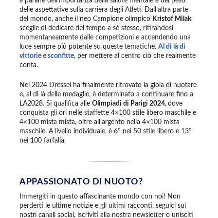
a parlare dell’importanza della salute mentale e del peso
delle aspettative sulla carriera degli Atleti. Dall’altra parte
del mondo, anche il neo Campione olimpico
Kristof Milak
sceglie di dedicare del tempo a sé stesso, ritirandosi
momentaneamente dalle competizioni e accendendo una
luce sempre più potente su queste tematiche.
Al di là di
vittorie e sconfitte
, per mettere al centro ciò che realmente
conta.
Nel 2024 Dressel ha finalmente ritrovato la gioia di nuotare
e, al di là delle medaglie, è determinato a continuare fino a
LA2028. Si qualifica alle
Olimpiadi di Parigi 2024,
dove
conquista gli ori nelle staffette 4×100 stile libero maschile e
4×100 mista mista, oltre all’argento nella 4×100 mista
maschile. A livello individuale, è 6° nei 50 stile libero e 13°
nei 100 farfalla.
APPASSIONATO DI NUOTO?
Immergiti in questo affascinante mondo con noi! Non
perderti le ultime notizie e gli ultimi racconti, seguici sui
nostri canali social, iscriviti alla nostra newsletter o unisciti