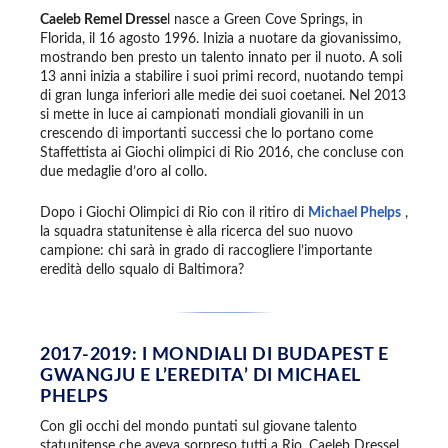
Caeleb Remel Dresse
l nasce a Green Cove Springs, in
Florida, il 16 agosto 1996. Inizia a nuotare da giovanissimo,
mostrando ben presto un talento innato per il nuoto. A soli
13 anni inizia a stabilire i suoi primi record, nuotando tempi
di gran lunga inferiori alle medie dei suoi coetanei. Nel 2013
si mette in luce ai campionati mondiali giovanili in un
crescendo di importanti successi che lo portano come
Staffettista ai Giochi olimpici di Rio 2016, che concluse con
due medaglie d’oro al collo.
Dopo i Giochi Olimpici di Rio con il ritiro di
Michael Phelps
,
la squadra statunitense è alla ricerca del suo nuovo
campione: chi sarà in grado di raccogliere l’importante
eredità dello squalo di Baltimora?
2017-2019: I MONDIALI DI BUDAPEST E
GWANGJU E L’EREDITA’ DI MICHAEL
PHELPS
Con gli occhi del mondo puntati sul giovane talento
statunitense che aveva sorpreso tutti a Rio, Caeleb Dressel