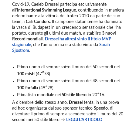
Covid-19, Caeleb Dressel partecipa esclusivamente
all’
International Swimming League
, contribuendo in maniera
determinante alla vittoria del trofeo 2020 da parte del suo
team, i
Cali
Condors.
Il campione statunitense ha dominato
la vasca di Budapest in un crescendo sensazionale che l’ha
portato, durante gli ultimi due match, a stabilire
3 nuovi
Record mondiali
.
Dressel ha altresì vinto il titolo MVP
stagionale
, che l’anno prima era stato vinto da
Sarah
Sjostrom
.
Primo uomo di sempre sotto il muro dei 50 secondi nei
100 misti
(47″78).
Primo uomo di sempre sotto il muro dei 48 secondi nei
100 farfalla
(49″28).
Primatista mondiale nei
50 stile libero
in 20″16.
A dicembre dello stesso anno,
Dressel
tenta, in una prova
ad hoc organizzata dal suo sponsor tecnico
Speedo
, di
diventare il primo di sempre a scendere sotto il muro dei 20
secondi nei 50 stile libero →
LEGGI L’ARTICOLO