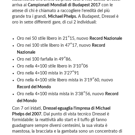
arriva ai
Campionati Mondiali di Budapest 2017
con le
attese di chi è chiamato a raccogliere l’eredità del più
grande tra i grandi,
Michael Phelps.
A Budapest, Dressel è
oro in sette differenti gare, di cui 2 individuali:
Oro nei 50 stile libero in 21″15, nuovo
Record Nazionale
Oro nei 100 stile libero in 47″17, nuovo
Record
Nazionale
Oro nei 100 farfalla in 49″86,
Oro nella 4×100 stile libero in 3’10″06
Oro nella 4×100 mista in 3’27″91
Oro nella 4×100 stile libero mista in 3’19″60, nuovo
Record del Mondo
Oro nella 4×100 mista mista in 3’38″56, nuovo
Record
del Mondo
Con 7 ori iridati,
Dressel eguaglia l’impresa di Michael
Phelps del 2007.
Dal punto di vista tecnico Dressel è
formidabile: la reattività allo start e il tuffo gli fanno
guadagnare sempre diversi centesimi, la sua virata è
maestosa, la bracciata e la gambata sono un concentrato di