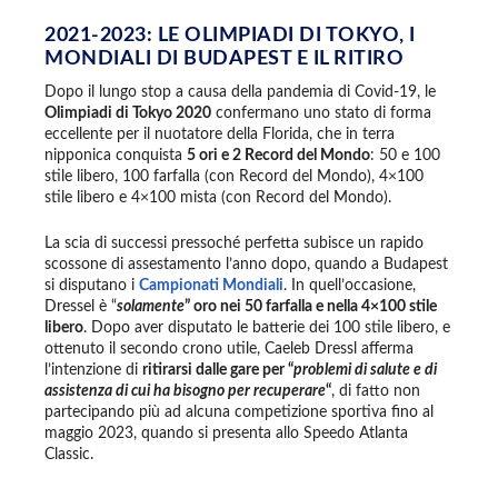
2021-2023: LE OLIMPIADI DI TOKYO, I
MONDIALI DI BUDAPEST E IL RITIRO
Dopo il lungo stop a causa della pandemia di Covid-19, le
Olimpiadi di Tokyo 2020
confermano uno stato di forma
eccellente per il nuotatore della Florida, che in terra
nipponica conquista
5 ori e 2 Record del Mondo
: 50 e 100
stile libero, 100 farfalla (con Record del Mondo), 4×100
stile libero e 4×100 mista (con Record del Mondo).
La scia di successi pressoché perfetta subisce un rapido
scossone di assestamento l’anno dopo, quando a Budapest
si disputano i
Campionati Mondiali
. In quell’occasione,
Dressel è “
solamente
” oro nei 50 farfalla e nella 4×100 stile
libero
. Dopo aver disputato le batterie dei 100 stile libero, e
ottenuto il secondo crono utile, Caeleb Dressl afferma
l’intenzione di
ritirarsi dalle gare per “
problemi di salute e di
assistenza di cui ha bisogno per recuperare
“
, di fatto non
partecipando più ad alcuna competizione sportiva fino al
maggio 2023, quando si presenta allo Speedo Atlanta
Classic.