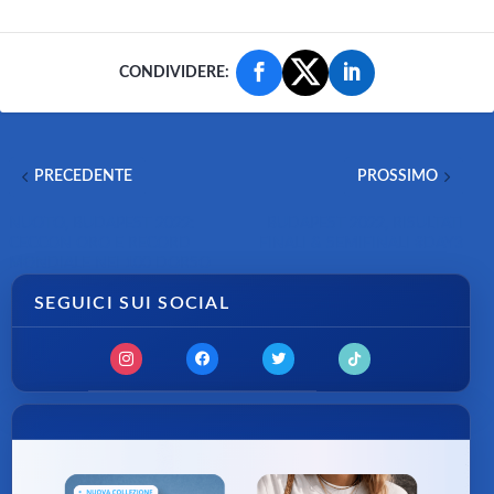
CONDIVIDERE:
PRECEDENTE
PROSSIMO
NUOTO, BUDAPEST 2022:
BUDAPEST 2022, RISULTATI
CECCON ORO E RECORD
FINALI & SEMIFINALI #DAY3
MONDIALE NEI 100 DORSO
SEGUICI SUI SOCIAL