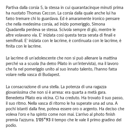
Partiva dalla corsia 5, la stessa in cui quarantacinque minuti prima
ha nuotato Thomas Ceccon. La corsia dalla quale anche lui ha
fatto tremare chi lo guardava. Ed è amaramente ironico pensare
che nella medesima corsia, ad inizio pomeriggio, Simona
Quadarella perdeva se stessa. Scivola sempre di giù, mentre le
altre volavano via. E’ iniziata così questa terza serata di finali e
semifinali. E’ iniziata con le lacrime, è continuata con le lacrime, è
finita con le lacrime.
Le lacrime di un’adolescente che non si può allenare la mattina
perché va a scuola (ha detto Pilato in un’intervista), ma il lavoro
che fa nel pomeriggio unito al suo innato talento, l’hanno fatta
volare nella vasca di Budapest.
La consacrazione di una stella. La potenza di una ragazza
giovanissima che non si è arresa: era quarta a metà gara.
Benedetta Pilato era vicina. Ci ha creduto. Ha trovato il suo passo,
il suo ritmo. Nella vasca di ritorno le ha superate una ad una. A
pochi istanti dalla fine, poteva essere oro o argento. Ha deciso che
voleva l’oro e ha spinto come non mai. L’arrivo al photo finish
premia l’azzurra.
1’05″93
il tempo che le vale il primo gradino del
podio.