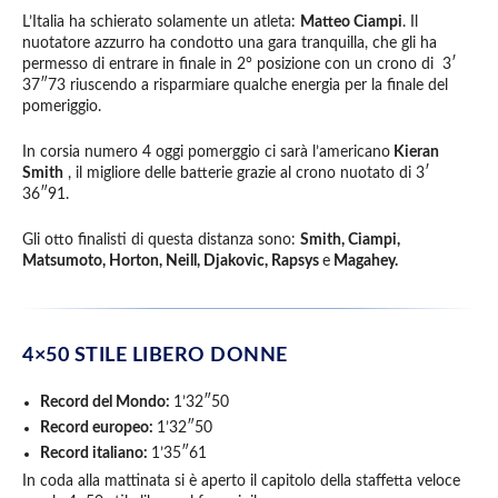
L’Italia ha schierato solamente un atleta:
Matteo Ciampi
. Il
nuotatore azzurro ha condotto una gara tranquilla, che gli ha
permesso di entrare in finale in 2° posizione con un crono di 3′
37″73 riuscendo a risparmiare qualche energia per la finale del
pomeriggio.
In corsia numero 4 oggi pomerggio ci sarà l’americano
Kieran
Smith
, il migliore delle batterie grazie al crono nuotato di 3′
36″91.
Gli otto finalisti di questa distanza sono:
Smith, Ciampi,
Matsumoto, Horton, Neill, Djakovic, Rapsys
e
Magahey.
4×50 STILE LIBERO DONNE
Record del Mondo:
1’32″50
Record europeo:
1’32″50
Record italiano:
1’35″61
In coda alla mattinata si è aperto il capitolo della staffetta veloce