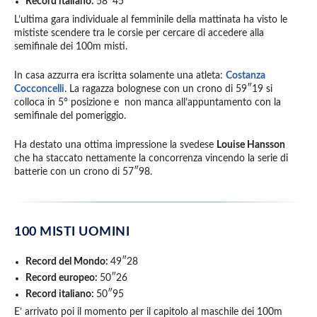
Record italiano:
58″45
L’ultima gara individuale al femminile della mattinata ha visto le
mististe scendere tra le corsie per cercare di accedere alla
semifinale dei 100m misti.
In casa azzurra era iscritta solamente una atleta:
Costanza
Cocconcelli
. La ragazza bolognese con un crono di 59″19 si
colloca in 5° posizione e non manca all’appuntamento con la
semifinale del pomeriggio.
Ha destato una ottima impressione la svedese
Louise Hansson
che ha staccato nettamente la concorrenza vincendo la serie di
batterie con un crono di 57″98.
100 MISTI UOMINI
Record del Mondo:
49″28
Record europeo:
50″26
Record italiano:
50″95
E’ arrivato poi il momento per il capitolo al maschile dei 100m