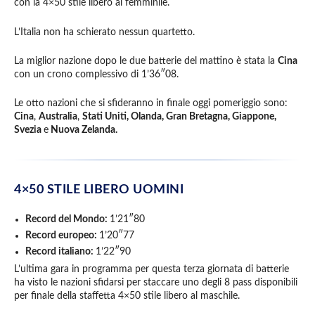
con la 4×50 stile libero al femminile.
L’Italia non ha schierato nessun quartetto.
La miglior nazione dopo le due batterie del mattino è stata la
Cina
con un crono complessivo di 1’36″08.
Le otto nazioni che si sfideranno in finale oggi pomeriggio sono:
Cina
,
Australia
,
Stati Uniti, Olanda, Gran Bretagna, Giappone,
Svezia
e
Nuova Zelanda.
4×50 STILE LIBERO UOMINI
Record del Mondo:
1’21″80
Record europeo:
1’20″77
Record italiano:
1’22″90
L’ultima gara in programma per questa terza giornata di batterie
ha visto le nazioni sfidarsi per staccare uno degli 8 pass disponibili
per finale della staffetta 4×50 stile libero al maschile.