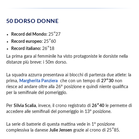
50 DORSO DONNE
Record del Mondo:
25″27
Record europeo:
25″60
Record italiano:
26″18
La prima gara al femminile ha visto protagoniste le dorsiste nella
distanze più breve: i 50m dorso.
La squadra azzurra presentava ai blocchi di partenza due atlete: la
prima,
Margherita Panziera
che con un tempo di
27″30
non
riesce ad andare oltre alla 26° posizione e quindi niente qualifica
per la semifinale del pomeriggio.
Per
Silvia Scalia
, invece, il crono registrato di
26″40
le permette di
accedere alle semifinali del pomeriggio in 13° posizione.
La serie di batterie di questa mattina vede in 1° posizione
complessiva la danese
Julie Jensen
grazie al crono di 25″85.