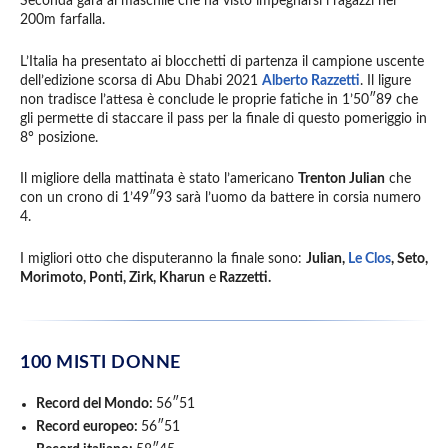
Seconda gara al maschile che ha visto impegnarsi i ragazzi nei
200m farfalla.
L’Italia ha presentato ai blocchetti di partenza il campione uscente
dell’edizione scorsa di Abu Dhabi 2021
Alberto Razzetti
. Il ligure
non tradisce l’attesa è conclude le proprie fatiche in 1’50″89 che
gli permette di staccare il pass per la finale di questo pomeriggio in
8° posizione.
Il migliore della mattinata è stato l’americano
Trenton Julian
che
con un crono di 1’49″93 sarà l’uomo da battere in corsia numero
4.
I migliori otto che disputeranno la finale sono:
Julian,
Le Clos
, Seto,
Morimoto, Ponti, Zirk, Kharun
e
Razzetti.
100 MISTI DONNE
Record del Mondo:
56″51
Record europeo:
56″51