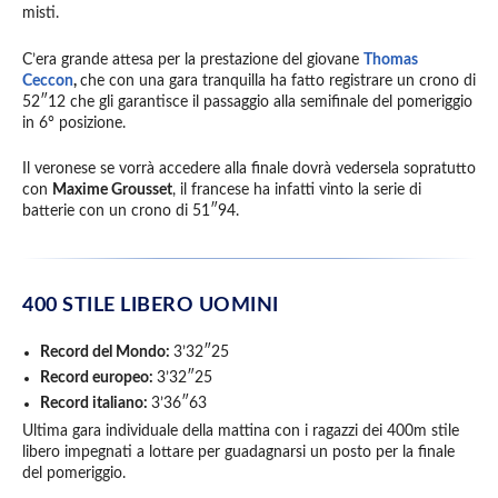
misti.
C’era grande attesa per la prestazione del giovane
Thomas
Ceccon
,
che con una gara tranquilla ha fatto registrare un crono di
52″12 che gli garantisce il passaggio alla semifinale del pomeriggio
in 6° posizione.
Il veronese se vorrà accedere alla finale dovrà vedersela sopratutto
con
Maxime Grousset
, il francese ha infatti vinto la serie di
batterie con un crono di 51″94.
400 STILE LIBERO UOMINI
Record del Mondo:
3’32″25
Record europeo:
3’32″25
Record italiano:
3’36″63
Ultima gara individuale della mattina con i ragazzi dei 400m stile
libero impegnati a lottare per guadagnarsi un posto per la finale
del pomeriggio.