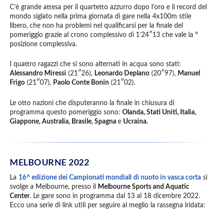
C’è grande attesa per il quartetto azzurro dopo l’oro e il record del
mondo siglato nella prima giornata di gare nella 4x100m stile
libero, che non ha problemi nel qualificarsi per la finale del
pomeriggio grazie al crono complessivo di 1’24″13 che vale la °
posizione complessiva.
I quattro ragazzi che si sono alternati in acqua sono stati:
Alessandro Miressi
(21″26),
Leonardo Deplano
(20″97),
Manuel
Frigo
(21″07),
Paolo Conte Bonin
(21″02).
Le otto nazioni che disputeranno la finale in chiusura di
programma questo pomeriggio sono:
Olanda, Stati Uniti,
Italia,
Giappone, Australia, Brasile, Spagna
e
Ucraina.
MELBOURNE 2022
La
16^ edizione dei Campionati mondiali di nuoto in vasca corta
si
svolge a Melbourne, presso il
Melbourne Sports and Aquatic
Center
. Le gare sono in programma dal 13 al 18 dicembre 2022.
Ecco una serie di link utili per seguire al meglio la rassegna iridata: