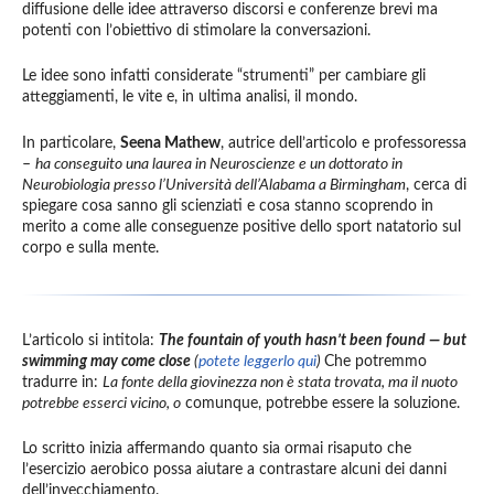
diffusione delle idee attraverso discorsi e conferenze brevi ma
potenti con l’obiettivo di stimolare la conversazioni.
Le idee sono infatti considerate “strumenti” per cambiare gli
atteggiamenti, le vite e, in ultima analisi, il mondo.
In particolare,
Seena Mathew
, autrice dell’articolo e professoressa
–
ha conseguito una laurea in Neuroscienze e un dottorato in
Neurobiologia presso l’Università dell’Alabama a Birmingham
, cerca di
spiegare cosa sanno gli scienziati e cosa stanno scoprendo in
merito a come alle conseguenze positive dello sport natatorio sul
corpo e sulla mente.
L’articolo si intitola:
The fountain of youth hasn
’
t been found — but
swimming may come close
(
potete leggerlo qui
)
Che potremmo
tradurre in:
La fonte della giovinezza non è stata trovata, ma il nuoto
potrebbe esserci vicino, o
comunque, potrebbe essere la soluzione.
Lo scritto inizia affermando quanto sia ormai risaputo che
l’esercizio aerobico possa aiutare a contrastare alcuni dei danni
dell’invecchiamento.