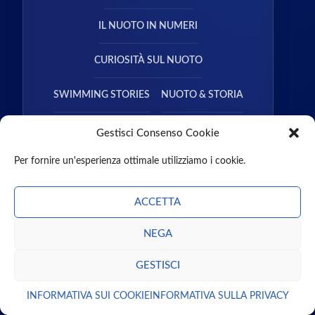
IL NUOTO IN NUMERI
CURIOSITÀ SUL NUOTO
SWIMMING STORIES
NUOTO & STORIA
NUOTO & SALUTE
Gestisci Consenso Cookie
Per fornire un'esperienza ottimale utilizziamo i cookie.
ACCETTA
NEGA
CHI SIAMO
CONTATTI
MISSION
PARTNER
GUEST POST
PODCAST
LIBRI
GESTISCI
ENTRA NEL TEAM
INFORMATIVA SUI COOKIE
INFORMATIVA SULLA PRIVACY