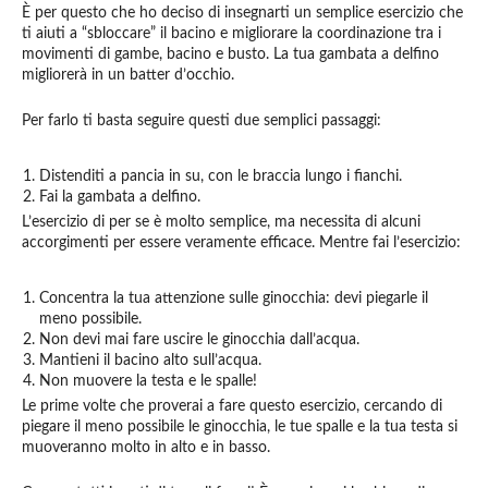
È per questo che ho deciso di insegnarti un semplice esercizio che
ti aiuti a “sbloccare” il bacino e migliorare la coordinazione tra i
movimenti di gambe, bacino e busto. La tua gambata a delfino
migliorerà in un batter d’occhio.
Per farlo ti basta seguire questi due semplici passaggi:
Distenditi a pancia in su, con le braccia lungo i fianchi.
Fai la gambata a delfino.
L’esercizio di per se è molto semplice, ma necessita di alcuni
accorgimenti per essere veramente efficace. Mentre fai l’esercizio:
Concentra la tua attenzione sulle ginocchia: devi piegarle il
meno possibile.
Non devi mai fare uscire le ginocchia dall’acqua.
Mantieni il bacino alto sull’acqua.
Non muovere la testa e le spalle!
Le prime volte che proverai a fare questo esercizio, cercando di
piegare il meno possibile le ginocchia, le tue spalle e la tua testa si
muoveranno molto in alto e in basso.