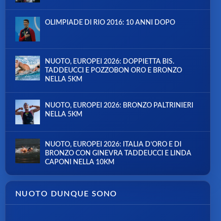
OLIMPIADE DI RIO 2016: 10 ANNI DOPO
NUOTO, EUROPEI 2026: DOPPIETTA BIS.
TADDEUCCI E POZZOBON ORO E BRONZO
NELLA 5KM
NUOTO, EUROPEI 2026: BRONZO PALTRINIERI
NELLA 5KM
NUOTO, EUROPEI 2026: ITALIA D’ORO E DI
BRONZO CON GINEVRA TADDEUCCI E LINDA
CAPONI NELLA 10KM
NUOTO DUNQUE SONO