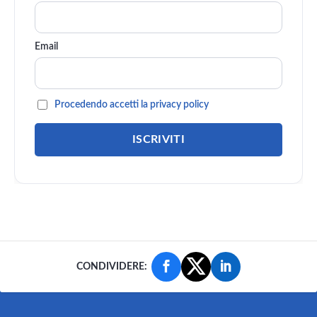
Email
Procedendo accetti la privacy policy
CONDIVIDERE: