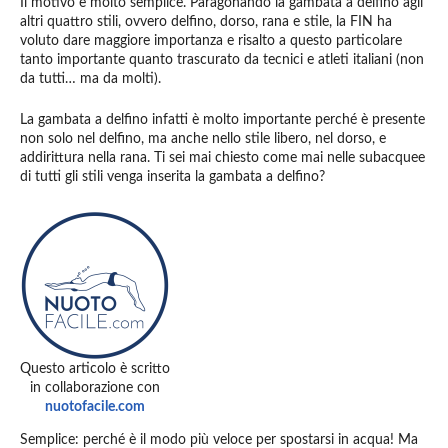
Il motivo è molto semplice. Paragonando la gambata a delfino agli
altri quattro stili, ovvero delfino, dorso, rana e stile, la FIN ha
voluto dare maggiore importanza e risalto a questo particolare
tanto importante quanto trascurato da tecnici e atleti italiani (non
da tutti… ma da molti).
La gambata a delfino infatti è molto importante perché è presente
non solo nel delfino, ma anche nello stile libero, nel dorso, e
addirittura nella rana. Ti sei mai chiesto come mai nelle subacquee
di tutti gli stili venga inserita la gambata a delfino?
Questo articolo è scritto
in collaborazione con
nuotofacile.com
Semplice: perché è il modo più veloce per spostarsi in acqua! Ma