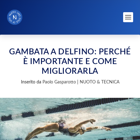
GAMBATA A DELFINO: PERCHÉ
È IMPORTANTE E COME
MIGLIORARLA
Inserito da
Paolo Gasparotto
|
NUOTO & TECNICA