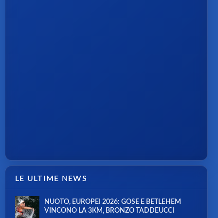
LE ULTIME NEWS
NUOTO, EUROPEI 2026: GOSE E BETLEHEM
VINCONO LA 3KM, BRONZO TADDEUCCI