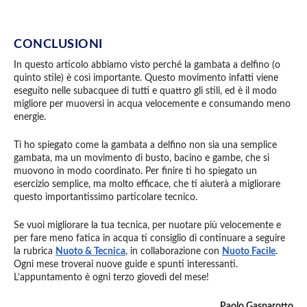
CONCLUSIONI
In questo articolo abbiamo visto perché la gambata a delfino (o
quinto stile) è così importante. Questo movimento infatti viene
eseguito nelle subacquee di tutti e quattro gli stili, ed è il modo
migliore per muoversi in acqua velocemente e consumando meno
energie.
Ti ho spiegato come la gambata a delfino non sia una semplice
gambata, ma un movimento di busto, bacino e gambe, che si
muovono in modo coordinato. Per finire ti ho spiegato un
esercizio semplice, ma molto efficace, che ti aiuterà a migliorare
questo importantissimo particolare tecnico.
Se vuoi migliorare la tua tecnica, per nuotare più velocemente e
per fare meno fatica in acqua ti consiglio di continuare a seguire
la rubrica
Nuoto & Tecnica
, in collaborazione con
Nuoto Facile
.
Ogni mese troverai nuove guide e spunti interessanti.
L’appuntamento è ogni terzo giovedì del mese!
Paolo Gasparotto