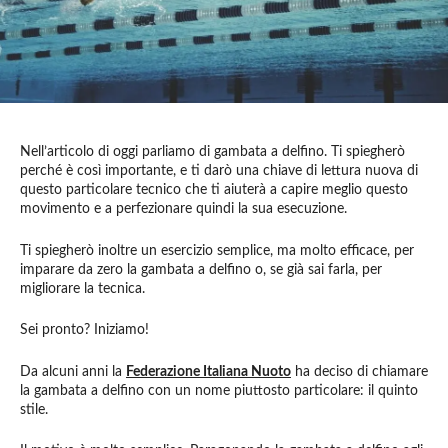
Nell’articolo di oggi parliamo di gambata a delfino. Ti spiegherò
perché è così importante, e ti darò una chiave di lettura nuova di
questo particolare tecnico che ti aiuterà a capire meglio questo
movimento e a perfezionare quindi la sua esecuzione.
Ti spiegherò inoltre un esercizio semplice, ma molto efficace, per
imparare da zero la gambata a delfino o, se già sai farla, per
migliorare la tecnica.
Sei pronto? Iniziamo!
Da alcuni anni la
Federazione Italiana Nuoto
ha deciso di chiamare
la gambata a delfino con un nome piuttosto particolare: il quinto
stile.