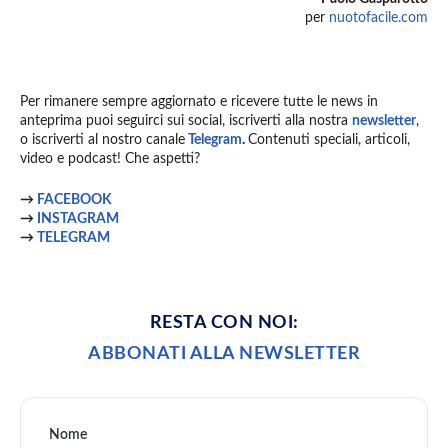
per
nuotofacile.com
Per rimanere sempre aggiornato e ricevere tutte le news in
anteprima puoi seguirci sui social, iscriverti alla nostra
newsletter
,
o iscriverti al nostro canale
Telegram
.
Contenuti speciali, articoli,
video e podcast! Che aspetti?
→
FACEBOOK
→
INSTAGRAM
→
TELEGRAM
RESTA CON NOI:
ABBONATI ALLA NEWSLETTER
Nome