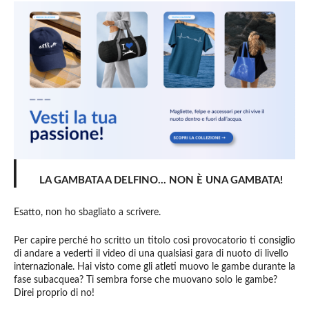
LA GAMBATA A DELFINO… NON È UNA GAMBATA!
Esatto, non ho sbagliato a scrivere.
Per capire perché ho scritto un titolo così provocatorio ti consiglio
di andare a vederti il video di una qualsiasi gara di nuoto di livello
internazionale. Hai visto come gli atleti muovo le gambe durante la
fase subacquea? Ti sembra forse che muovano solo le gambe?
Direi proprio di no!