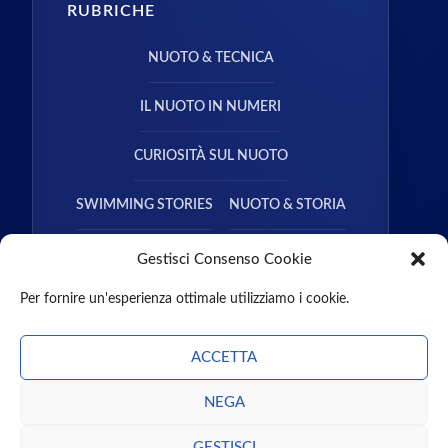
RUBRICHE
NUOTO & TECNICA
IL NUOTO IN NUMERI
CURIOSITÀ SUL NUOTO
SWIMMING STORIES
NUOTO & STORIA
NUOTO & SALUTE
Gestisci Consenso Cookie
Per fornire un'esperienza ottimale utilizziamo i cookie.
ACCETTA
NEGA
CHI SIAMO
CONTATTI
MISSION
PARTNER
GUEST POST
PODCAST
LIBRI
GESTISCI