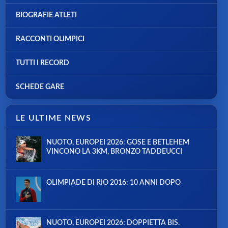
BIOGRAFIE ATLETI
RACCONTI OLIMPICI
TUTTI I RECORD
SCHEDE GARE
LE ULTIME NEWS
NUOTO, EUROPEI 2026: GOSE E BETLEHEM
VINCONO LA 3KM, BRONZO TADDEUCCI
OLIMPIADE DI RIO 2016: 10 ANNI DOPO
NUOTO, EUROPEI 2026: DOPPIETTA BIS.