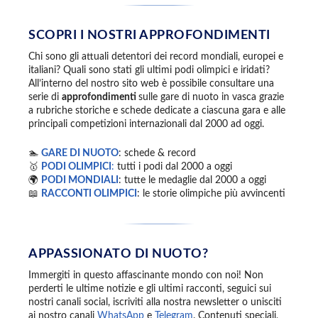
SCOPRI I NOSTRI APPROFONDIMENTI
Chi sono gli attuali detentori dei record mondiali, europei e
italiani? Quali sono stati gli ultimi podi olimpici e iridati?
All’interno del nostro sito web è possibile consultare una
serie di
approfondimenti
sulle gare di nuoto in vasca grazie
a rubriche storiche e schede dedicate a ciascuna gara e alle
principali competizioni internazionali dal 2000 ad oggi.
🏊
GARE DI NUOTO
: schede & record
🥇
PODI OLIMPICI
:
tutti i podi dal 2000 a oggi
🌍
PODI MONDIALI
: tutte le medaglie dal 2000 a oggi
📖
RACCONTI OLIMPICI
: le storie olimpiche più avvincenti
APPASSIONATO DI NUOTO?
Immergiti in questo affascinante mondo con noi! Non
perderti le ultime notizie e gli ultimi racconti, seguici sui
nostri canali social, iscriviti alla nostra newsletter o unisciti
ai nostro canali
WhatsApp
e
Telegram
. Contenuti speciali,