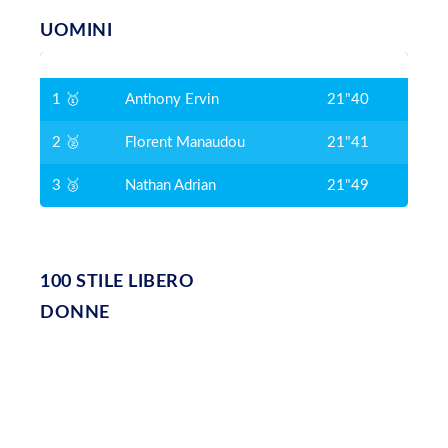
UOMINI
1 🥇
Anthony Ervin
21"40
2 🥈
Florent Manaudou
21"41
3 🥉
Nathan Adrian
21"49
100 STILE LIBERO
DONNE