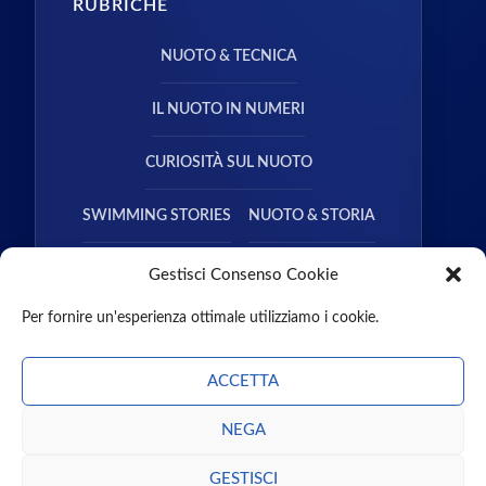
RUBRICHE
NUOTO & TECNICA
IL NUOTO IN NUMERI
CURIOSITÀ SUL NUOTO
SWIMMING STORIES
NUOTO & STORIA
NUOTO & SALUTE
Gestisci Consenso Cookie
Per fornire un'esperienza ottimale utilizziamo i cookie.
ACCETTA
NEGA
CHI SIAMO
CONTATTI
MISSION
PARTNER
GUEST POST
PODCAST
LIBRI
GESTISCI
ENTRA NEL TEAM