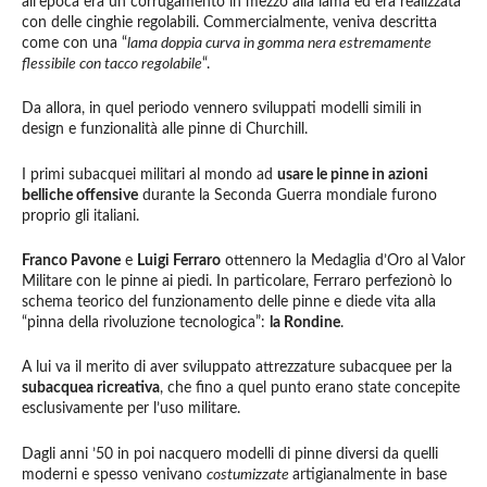
all’epoca era un corrugamento in mezzo alla lama ed era realizzata
con delle cinghie regolabili. Commercialmente, veniva descritta
come con una “
lama doppia curva in gomma nera estremamente
flessibile con tacco regolabile
“.
Da allora, in quel periodo vennero sviluppati modelli simili in
design e funzionalità alle pinne di Churchill.
I primi subacquei militari al mondo ad
usare le pinne in azioni
belliche offensive
durante la Seconda Guerra mondiale furono
proprio gli italiani.
Franco Pavone
e
Luigi Ferraro
ottennero la Medaglia d’Oro al Valor
Militare con le pinne ai piedi. In particolare, Ferraro perfezionò lo
schema teorico del funzionamento delle pinne e diede vita alla
“pinna della rivoluzione tecnologica”:
la Rondine
.
A lui va il merito di aver sviluppato attrezzature subacquee per la
subacquea ricreativa
, che fino a quel punto erano state concepite
esclusivamente per l’uso militare.
Dagli anni ’50 in poi nacquero modelli di pinne diversi da quelli
moderni e spesso venivano
costumizzate
artigianalmente in base