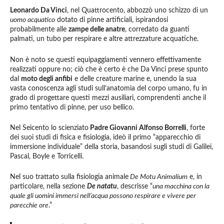
Leonardo Da Vinci
, nel Quattrocento, abbozzò uno schizzo di un
uomo acquatico
dotato di pinne artificiali, ispirandosi
probabilmente alle
zampe delle anatre
, corredato da guanti
palmati, un tubo per respirare e altre attrezzature acquatiche.
Non è noto se questi equipaggiamenti vennero effettivamente
realizzati oppure no; ciò che è certo è che Da Vinci prese spunto
dal
moto degli anfibi
e delle creature marine e, unendo la sua
vasta conoscenza agli studi sull’anatomia del corpo umano, fu in
grado di progettare questi mezzi ausiliari, comprendenti anche il
primo tentativo di pinne, per uso bellico.
Nel Seicento lo scienziato
Padre Giovanni Alfonso Borrelli
, forte
dei suoi studi di fisica e fisiologia, ideò il primo “apparecchio di
immersione individuale” della storia, basandosi sugli studi di Galilei,
Pascal, Boyle e Torricelli.
Nel suo trattato sulla fisiologia animale
De Motu Animalium
e, in
particolare, nella sezione
De natatu
, descrisse “
una macchina con la
quale gli uomini immersi nell’acqua possono respirare e vivere per
parecchie ore
.”