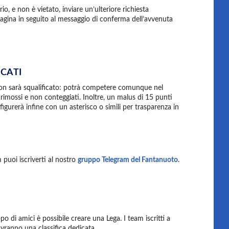
io, e non è vietato, inviare un’ulteriore richiesta
pagina in seguito al messaggio di conferma dell’avvenuta
ICATI
 non sarà squalificato: potrà competere comunque nel
 rimossi e non conteggiati. Inoltre, un malus di 15 punti
 figurerà infine con un asterisco o simili per trasparenza in
 puoi iscriverti al nostro
gruppo Telegram del Fantanuoto
.
 di amici è possibile creare una Lega. I team iscritti a
 avranno una classifica dedicata.