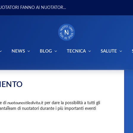
UOTATORI FANNO AI NUOTATOR...
NEWS
BLOG
TECNICA
SALUTE
MENTO
ne di
nuotounostiledivita.it
per dare la possibilità a tutti gli
FantaTeam di nuotatori durante i più importanti eventi