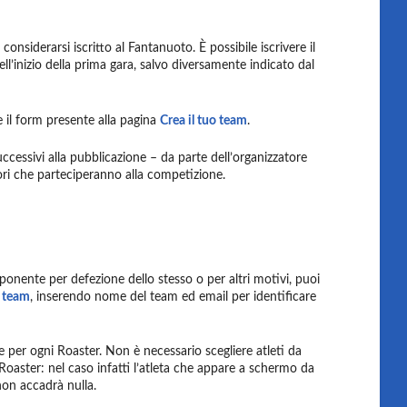
considerarsi iscritto al Fantanuoto. È possibile iscrivere il
l’inizio della prima gara, salvo diversamente indicato dal
e il form presente alla pagina
Crea il tuo team
.
cessivi alla pubblicazione – da parte dell’organizzatore
tori che parteciperanno alla competizione.
ponente per defezione dello stesso o per altri motivi, puoi
o team
, inserendo nome del team ed email per identificare
e per ogni Roaster. Non è necessario scegliere atleti da
Roaster: nel caso infatti l’atleta che appare a schermo da
non accadrà nulla.