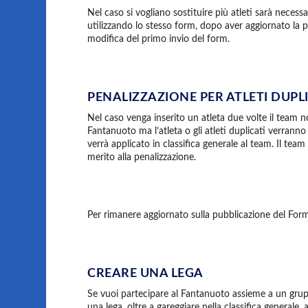
Nel caso si vogliano sostituire più atleti sarà necessar
utilizzando lo stesso form, dopo aver aggiornato la 
modifica del primo invio del form.
PENALIZZAZIONE PER ATLETI DUPL
Nel caso venga inserito un atleta due volte il team
Fantanuoto ma l’atleta o gli atleti duplicati verranno
verrà applicato in classifica generale al team. Il team
merito alla penalizzazione.
Per rimanere aggiornato sulla pubblicazione del Form
CREARE UNA LEGA
Se vuoi partecipare al Fantanuoto assieme a un gruppo
una lega, oltre a gareggiare nella classifica generale,