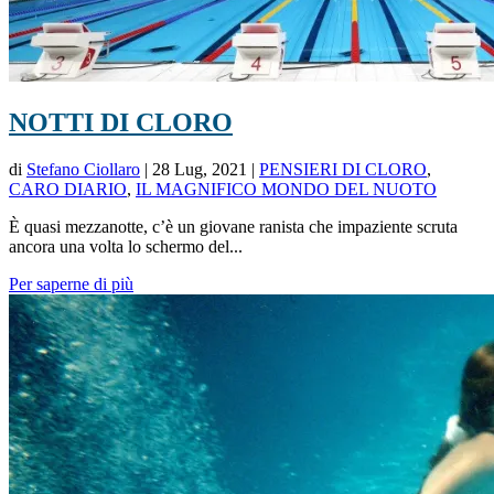
NOTTI DI CLORO
di
Stefano Ciollaro
|
28 Lug, 2021
|
PENSIERI DI CLORO
,
CARO DIARIO
,
IL MAGNIFICO MONDO DEL NUOTO
È quasi mezzanotte, c’è un giovane ranista che impaziente scruta
ancora una volta lo schermo del...
Per saperne di più