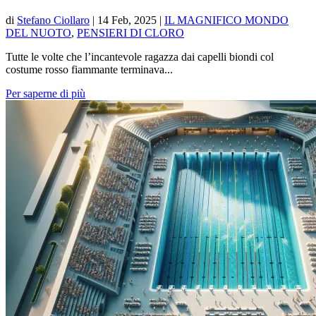
di
Stefano Ciollaro
|
14 Feb, 2025
|
IL MAGNIFICO MONDO
DEL NUOTO
,
PENSIERI DI CLORO
Tutte le volte che l’incantevole ragazza dai capelli biondi col
costume rosso fiammante terminava...
Per saperne di più