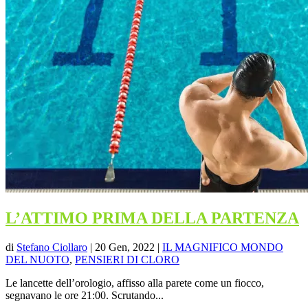
L’ATTIMO PRIMA DELLA PARTENZA
di
Stefano Ciollaro
|
20 Gen, 2022
|
IL MAGNIFICO MONDO
DEL NUOTO
,
PENSIERI DI CLORO
Le lancette dell’orologio, affisso alla parete come un fiocco,
segnavano le ore 21:00. Scrutando...
Per saperne di più