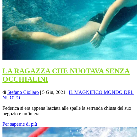
LA RAGAZZA CHE NUOTAVA SENZA
OCCHIALINI
di
Stefano Ciollaro
|
5 Giu, 2021
|
IL MAGNIFICO MONDO DEL
NUOTO
Federica si era appena lasciata alle spalle la serranda chiusa del suo
negozio e un’intera...
Per saperne di più