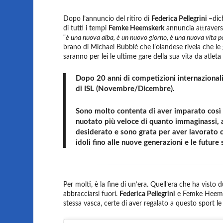
Dopo l’annuncio del ritiro di
Federica Pellegrini –
dic
di tutti i tempi
Femke Heemskerk
annuncia attraverso 
“
è una nuova alba, è un nuovo giorno, è una nuova vita 
brano di Michael Bubblé che l’olandese rivela che le 
saranno per lei le ultime gare della sua vita da atleta
Dopo 20 anni di competizioni internazionali
di ISL (Novembre/Dicembre).
Sono molto contenta di aver imparato così t
nuotato più veloce di quanto immaginassi,
desiderato e sono grata per aver lavorato c
idoli fino alle nuove generazioni e le future 
Per molti, è la fine di un’era. Quell’era che ha visto d
abbracciarsi fuori.
Federica Pellegrini
e Femke Heemsk
stessa vasca, certe di aver regalato a questo sport le