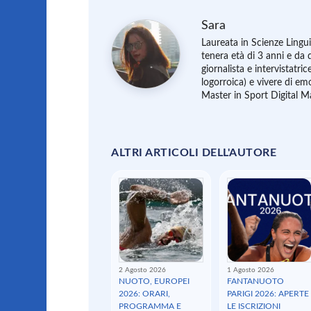
Sara
Laureata in Scienze Linguis
tenera età di 3 anni e da
giornalista e intervistatri
logorroica) e vivere di em
Master in Sport Digital 
ALTRI ARTICOLI DELL'AUTORE
2 Agosto 2026
1 Agosto 2026
NUOTO, EUROPEI
FANTANUOTO
2026: ORARI,
PARIGI 2026: APERTE
PROGRAMMA E
LE ISCRIZIONI