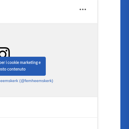
 per i cookie marketing e
uesto contenuto
 Heemskerk (@femheemskerk)