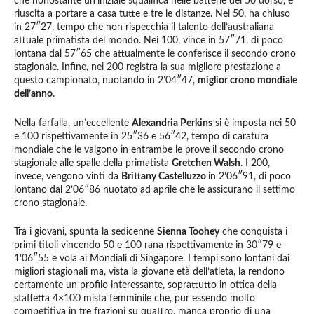
che nonostante un’iniziale squalifica nelle batterie dei 50 dorso, è
riuscita a portare a casa tutte e tre le distanze. Nei 50, ha chiuso
in 27″27, tempo che non rispecchia il talento dell’australiana
attuale primatista del mondo. Nei 100, vince in 57″71, di poco
lontana dal 57″65 che attualmente le conferisce il secondo crono
stagionale. Infine, nei 200 registra la sua migliore prestazione a
questo campionato, nuotando in 2’04″47,
miglior crono mondiale
dell’anno
.
Nella farfalla, un’eccellente
Alexandria Perkins
si è imposta nei 50
e 100 rispettivamente in 25″36 e 56″42, tempo di caratura
mondiale che le valgono in entrambe le prove il secondo crono
stagionale alle spalle della primatista
Gretchen Walsh
. I 200,
invece, vengono vinti da
Brittany Castelluzzo
in 2’06″91, di poco
lontano dal 2’06″86 nuotato ad aprile che le assicurano il settimo
crono stagionale.
Tra i giovani, spunta la sedicenne
Sienna Toohey
che conquista i
primi titoli vincendo 50 e 100 rana rispettivamente in 30″79 e
1’06″55 e vola ai Mondiali di Singapore. I tempi sono lontani dai
migliori stagionali ma, vista la giovane età dell’atleta, la rendono
certamente un profilo interessante, soprattutto in ottica della
staffetta 4×100 mista femminile che, pur essendo molto
competitiva in tre frazioni su quattro, manca proprio di una