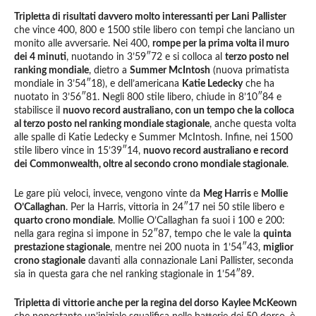
Tripletta di risultati davvero molto interessanti per Lani Pallister
che vince 400, 800 e 1500 stile libero con tempi che lanciano un
monito alle avversarie. Nei 400,
rompe per la prima volta il muro
dei 4 minuti
, nuotando in 3’59″72 e si colloca al
terzo posto nel
ranking mondiale
, dietro a
Summer McIntosh
(nuova primatista
mondiale in 3’54″18), e dell’americana
Katie Ledecky
che ha
nuotato in 3’56″81. Negli 800 stile libero, chiude in 8’10″84 e
stabilisce il
nuovo record australiano, con un tempo che la colloca
al terzo posto nel ranking mondiale stagionale
, anche questa volta
alle spalle di Katie Ledecky e Summer McIntosh. Infine, nei 1500
stile libero vince in 15’39″14,
nuovo record australiano e record
dei Commonwealth, oltre al secondo crono mondiale stagionale
.
Le gare più veloci, invece, vengono vinte da
Meg Harris
e
Mollie
O’Callaghan
. Per la Harris, vittoria in 24″17 nei 50 stile libero e
quarto crono mondiale
. Mollie O’Callaghan fa suoi i 100 e 200:
nella gara regina si impone in 52″87, tempo che le vale la
quinta
prestazione stagionale
, mentre nei 200 nuota in 1’54″43,
miglior
crono stagionale
davanti alla connazionale Lani Pallister, seconda
sia in questa gara che nel ranking stagionale in 1’54″89.
Tripletta di vittorie anche per la regina del dorso
Kaylee McKeown