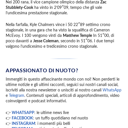
Nei 200 rana, il vice campione olimpico della distanza
Zac
Stubblety-Cook
ha vinto in 2’09″09, tempo che gli vale
l’undicesima prestazione stagionale.
Nella farfalla, Kyle Chalmers vince i 50 22″89 settimo crono
stagionale, in una gara che ha visto la squalifica di Cameron
McEvoy. I 100 vengono vinti da
Matthew Temple
In 51″00, di
poco davanti a
Jesse Coleman
, secondo in 51″06. I due tempi
valgono l’undicesimo e tredicesimo crono stagionale.
APPASSIONATO DI NUOTO?
Immergiti in questo affascinante mondo con noi! Non perderti le
ultime notizie e gli ultimi racconti, seguici sui nostri canali social,
iscriviti alla nostra newsletter o unisciti ai nostro canali
WhatsApp
e
Telegram
. Contenuti speciali, articoli di approfondimento, video
coinvolgenti e podcast informativi.
👉
WHATSAPP
: le ultime news live
👉
FACEBOOK
: un tuffo quotidiano nel nuoto
👉
INSTAGRAM
: i momenti più belli