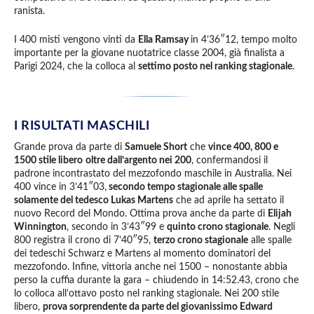
ranista.
I 400 misti vengono vinti da
Ella Ramsay
in 4’36″12, tempo molto
importante per la giovane nuotatrice classe 2004, già finalista a
Parigi 2024, che la colloca al
settimo posto nel ranking stagionale
.
I RISULTATI MASCHILI
Grande prova da parte di
Samuele Short
che
vince 400, 800 e
1500 stile libero
oltre dall’argento nei 200
, confermandosi il
padrone incontrastato del mezzofondo maschile in Australia. Nei
400 vince in 3’41″03,
secondo tempo stagionale alle spalle
solamente del tedesco Lukas Martens
che ad aprile ha settato il
nuovo Record del Mondo. Ottima prova anche da parte di
Elijah
Winnington
, secondo in 3’43″99 e
quinto crono stagionale
. Negli
800 registra il crono di 7’40″95,
terzo crono stagionale
alle spalle
dei tedeschi Schwarz e Martens al momento dominatori del
mezzofondo. Infine, vittoria anche nei 1500 – nonostante abbia
perso la cuffia durante la gara – chiudendo in 14:52.43, crono che
lo colloca all’ottavo posto nel ranking stagionale. Nei 200 stile
libero,
prova sorprendente da parte del giovanissimo Edward