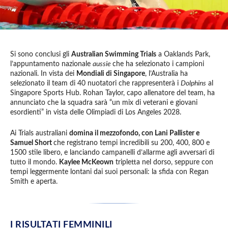
Si sono conclusi gli
Australian Swimming Trials
a Oaklands Park,
l’appuntamento nazionale
aussie
che ha selezionato i campioni
nazionali. In vista dei
Mondiali di Singapore
, l’Australia ha
selezionato il team di 40 nuotatori che rappresenterà i
Dolphins
al
Singapore Sports Hub. Rohan Taylor, capo allenatore del team, ha
annunciato che la squadra sarà “un mix di veterani e giovani
esordienti” in vista delle Olimpiadi di Los Angeles 2028.
Ai Trials australiani
domina il mezzofondo, con Lani Pallister e
Samuel Short
che registrano tempi incredibili su 200, 400, 800 e
1500 stile libero, e lanciando campanelli d’allarme agli avversari di
tutto il mondo.
Kaylee McKeown
tripletta nel dorso, seppure con
tempi leggermente lontani dai suoi personali: la sfida con Regan
Smith e aperta.
I RISULTATI FEMMINILI