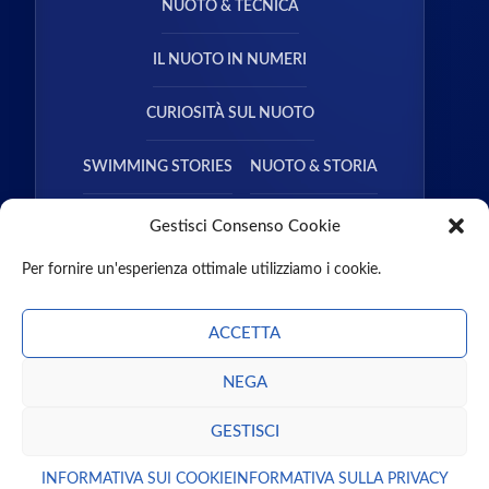
NUOTO & TECNICA
IL NUOTO IN NUMERI
CURIOSITÀ SUL NUOTO
SWIMMING STORIES
NUOTO & STORIA
NUOTO & SALUTE
Gestisci Consenso Cookie
Per fornire un'esperienza ottimale utilizziamo i cookie.
ACCETTA
NEGA
CHI SIAMO
CONTATTI
MISSION
PARTNER
GUEST POST
PODCAST
LIBRI
GESTISCI
ENTRA NEL TEAM
INFORMATIVA SUI COOKIE
INFORMATIVA SULLA PRIVACY