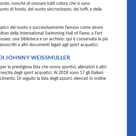
 mondo, nonché di onorare tutti coloro che si sono
oto di fondo, del nuoto sincronizzato, dei tuffi, e della
impico del nuoto e successivamente famoso come attore
sitivo della International Swimming Hall of Fame, a Fort
useo, una biblioteca e un archivio: qui è conservata la più
anoscritti e altri documenti legati agli sport acquatici.
 DI JOHNNY WEISSMULLER
r la prestigiosa lista che onora sportivi, allenatori e altri
rescita degli sport acquatici. Al 2018 sono 17 gli Italiani
mento. Di seguito la lista degli azzurri, elencati in ordine