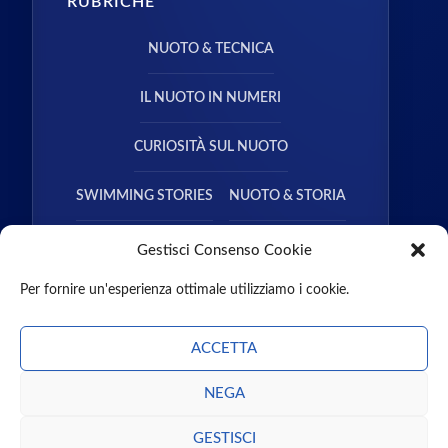
RUBRICHE
NUOTO & TECNICA
IL NUOTO IN NUMERI
CURIOSITÀ SUL NUOTO
SWIMMING STORIES
NUOTO & STORIA
NUOTO & SALUTE
Gestisci Consenso Cookie
Per fornire un'esperienza ottimale utilizziamo i cookie.
ACCETTA
NEGA
CHI SIAMO
CONTATTI
MISSION
PARTNER
GUEST POST
PODCAST
LIBRI
GESTISCI
ENTRA NEL TEAM