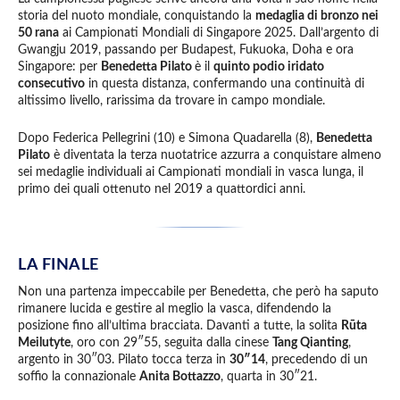
storia del nuoto mondiale, conquistando la
medaglia di bronzo nei
50 rana
ai Campionati Mondiali di Singapore 2025. Dall’argento di
Gwangju 2019, passando per Budapest, Fukuoka, Doha e ora
Singapore: per
Benedetta Pilato
è il
quinto podio iridato
consecutivo
in questa distanza, confermando una continuità di
altissimo livello, rarissima da trovare in campo mondiale.
Dopo Federica Pellegrini (10) e Simona Quadarella (8),
Benedetta
Pilato
è diventata la terza nuotatrice azzurra a conquistare almeno
sei medaglie individuali ai Campionati mondiali in vasca lunga, il
primo dei quali ottenuto nel 2019 a quattordici anni.
LA FINALE
Non una partenza impeccabile per Benedetta, che però ha saputo
rimanere lucida e gestire al meglio la vasca, difendendo la
posizione fino all’ultima bracciata. Davanti a tutte, la solita
Rūta
Meilutyte
, oro con 29″55, seguita dalla cinese
Tang Qianting
,
argento in 30″03. Pilato tocca terza in
30″14
, precedendo di un
soffio la connazionale
Anita Bottazzo
, quarta in 30″21.