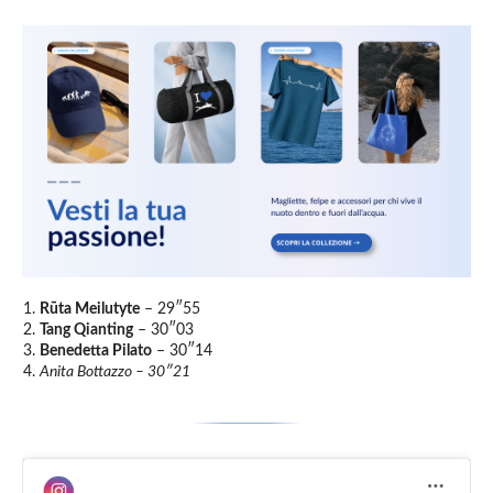
Rūta Meilutyte
– 29″55
Tang Qianting
– 30″03
Benedetta Pilato
– 30″14
Anita Bottazzo – 30″21