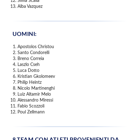
Silvia Scalia
Alba Vazquez
UOMINI:
Apostolos Christou
Santo Condorelli
Breno Correia
Laszlo Cseh
Luca Dotto
Kristian Gkolomeev
Philip Heintz
Nicolo Martinenghi
Luiz Altamir Melo
Alessandro Miressi
Fabio Scozzoli
Poul Zellmann
8 TEAM CON ATLETI PROVENIENTI DA