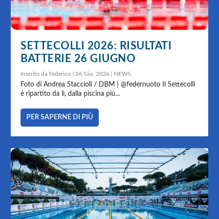
SETTECOLLI 2026: RISULTATI
BATTERIE 26 GIUGNO
Inserito da
Federico
|
26 Giu, 2026
|
NEWS
Foto di Andrea Staccioli / DBM | @federnuoto Il Settecolli
è ripartito da lì, dalla piscina più...
PER SAPERNE DI PIÙ