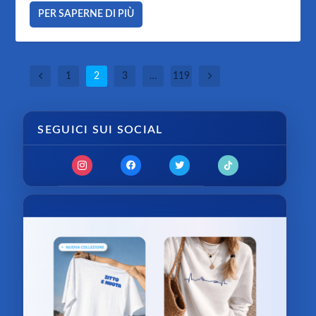
PER SAPERNE DI PIÙ
1
2
3
…
119
SEGUICI SUI SOCIAL