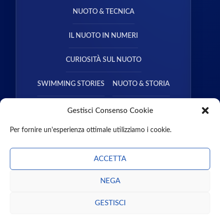
NUOTO & TECNICA
IL NUOTO IN NUMERI
CURIOSITÀ SUL NUOTO
SWIMMING STORIES
NUOTO & STORIA
NUOTO & SALUTE
Gestisci Consenso Cookie
Per fornire un'esperienza ottimale utilizziamo i cookie.
ACCETTA
NEGA
CHI SIAMO
CONTATTI
MISSION
PARTNER
GUEST POST
PODCAST
LIBRI
GESTISCI
ENTRA NEL TEAM