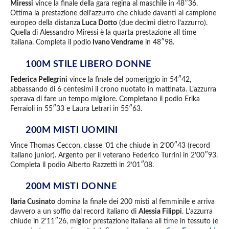
Miressi
vince la finale della gara regina al maschile in 48″36.
Ottima la prestazione dell’azzurro che chiude davanti al campione
europeo della distanza
Luca Dotto
(due decimi dietro l’azzurro).
Quella di Alessandro Miressi è la quarta prestazione all time
italiana. Completa il podio
Ivano Vendrame
in 48″98.
100M STILE LIBERO DONNE
Federica Pellegrini
vince la finale del pomeriggio in 54″42,
abbassando di 6 centesimi il crono nuotato in mattinata. L’azzurra
sperava di fare un tempo migliore. Completano il podio Erika
Ferraioli in 55″33 e Laura Letrari in 55″63.
200M MISTI UOMINI
Vince Thomas Ceccon, classe ’01 che chiude in 2’00″43 (record
italiano junior). Argento per il veterano Federico Turrini in 2’00″93.
Completa il podio Alberto Razzetti in 2’01″08.
200M MISTI DONNE
Ilaria Cusinato
domina la finale dei 200 misti al femminile e arriva
davvero a un soffio dal record italiano di
Alessia Filippi
. L’azzurra
chiude in 2’11″26, miglior prestazione italiana all time in tessuto (e