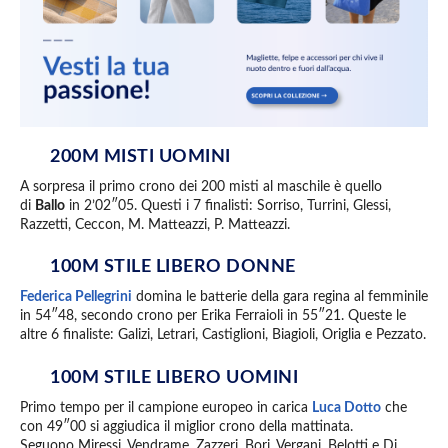
200M MISTI UOMINI
A sorpresa il primo crono dei 200 misti al maschile è quello
di
Ballo
in 2’02″05. Questi i 7 finalisti: Sorriso, Turrini, Glessi,
Razzetti, Ceccon, M. Matteazzi, P. Matteazzi.
100M STILE LIBERO DONNE
Federica Pellegrini
domina le batterie della gara regina al femminile
in 54″48, secondo crono per Erika Ferraioli in 55″21. Queste le
altre 6 finaliste: Galizi, Letrari, Castiglioni, Biagioli, Origlia e Pezzato.
100M STILE LIBERO UOMINI
Primo tempo per il campione europeo in carica
Luca Dotto
che
con 49″00 si aggiudica il miglior crono della mattinata.
Seguono Miressi, Vendrame, Zazzeri, Bori, Vergani, Belotti e Di