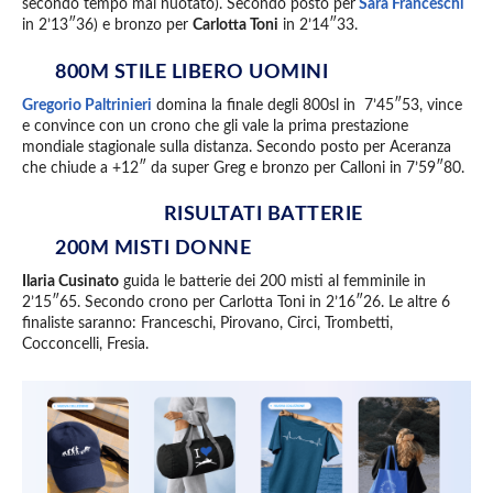
secondo tempo mai nuotato). Secondo posto per
Sara Franceschi
in 2’13″36) e bronzo per
Carlotta Toni
in 2’14″33.
800M STILE LIBERO UOMINI
Gregorio Paltrinieri
domina la finale degli 800sl in 7’45″53, vince
e convince con un crono che gli vale la prima prestazione
mondiale stagionale sulla distanza. Secondo posto per Aceranza
che chiude a +12″ da super Greg e bronzo per Calloni in 7’59″80.
RISULTATI BATTERIE
200M MISTI DONNE
Ilaria Cusinato
guida le batterie dei 200 misti al femminile in
2’15″65. Secondo crono per Carlotta Toni in 2’16″26. Le altre 6
finaliste saranno: Franceschi, Pirovano, Circi, Trombetti,
Cocconcelli, Fresia.