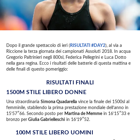
Dopo il grande spettacolo di ieri (
RISULTATI #DAY2
), al via a
Riccione la terza giornata dei campionati Assoluti 2018. In acqua
Gregorio Paltrinieri negli 800sl, Federica Pellegrini e Luca Dotto
nella gara regina. Ecco i risultati delle batterie di questa mattina e
delle finali di questo pomeriggio:
RISULTATI FINALI
1500M STILE LIBERO DONNE
Una straordinaria
Simona Quadarella
vince la finale dei 1500sl al
femminile, stabilendo la prima prestazione mondiale dell’anno in
15’57″66. Secondo posto per
Martina de Memme
in 16’15″33 e
bronzo per
Giulia Gabrielleschi
in 16’19″52.
100M STILE LIBERO UOMINI