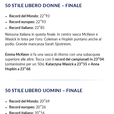
50 STILE LIBERO DONNE –
FINALE
Record del Mondo:
22″93
Record europeo:
22″93
Record italiano:
23″85
Nessuna italiana in questa finale. In centro vasca McKeon e
Wasick in lotta per l’oro. Coleman e Hopkin puntano anche al
podio. Grande mancanza Sarah Sjostreom.
Emma McKeon
si fa una vasca di ritorno con una subacquea
superiore alle altre. Tocca con il
record dei campionati in 23″04
.
Lontanissime per un 50sl,
Katarzyna Wasick a 23″55
e
Anna
Hopkin a 23″68
.
50 STILE LIBERO UOMINI –
FINALE
Record del Mondo:
20″69
Record europeo:
20″26
Record italiano:
20″16