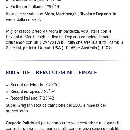
Ex Record europeo:
1’30″14
Ex Record italiano:
1’30″14
Italia che scende con
Mora, Martinenghi, Rivolta e Deplano
. In
vasca dalla corsia 4.
Miglior stacco preso da Mora in partenza. Vola l’Italia con le
frazioni di Martinenghi e Rivolta. Deplano completa l’opera
chiudendo con un
1’29″72 (WR)
. Italia che effettua tutti i cambi a
2 decimi, perfetti. Domati
USA (+ 0″65)
e
Australia (+1″09)
.
800 STILE LIBERO UOMINI –
FINALE
Record del Mondo:
7’27″94
Record europeo:
7’27″94
Record italiano:
7’23″42
Super Greg in vasca da campione dei 1500 e maestà del
mezzofondo.
Gregorio Paltrinieri
parte con sicurezza e costruisce una gara di
controllo prima di scappare via alla concorrenza senza possibilità