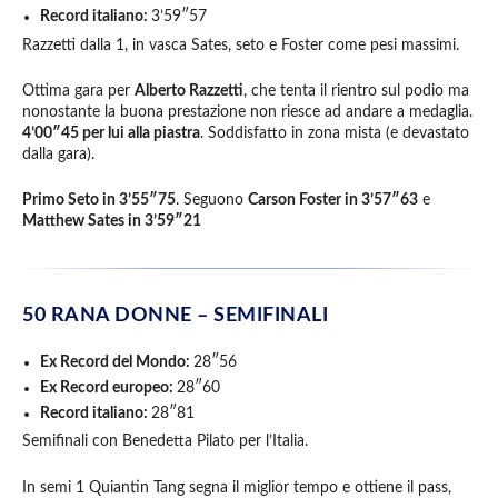
Record italiano:
3’59″57
Razzetti dalla 1, in vasca Sates, seto e Foster come pesi massimi.
Ottima gara per
Alberto Razzetti
, che tenta il rientro sul podio ma
nonostante la buona prestazione non riesce ad andare a medaglia.
4’00″45 per lui alla piastra
. Soddisfatto in zona mista (e devastato
dalla gara).
Primo Seto in 3’55″75
. Seguono
Carson Foster in 3’57″63
e
Matthew Sates in 3’59″21
50 RANA DONNE – SEMIFINALI
Ex Record del Mondo:
28″56
Ex Record europeo:
28″60
Record italiano:
28″81
Semifinali con Benedetta Pilato per l’Italia.
In semi 1 Quiantin Tang segna il miglior tempo e ottiene il pass,