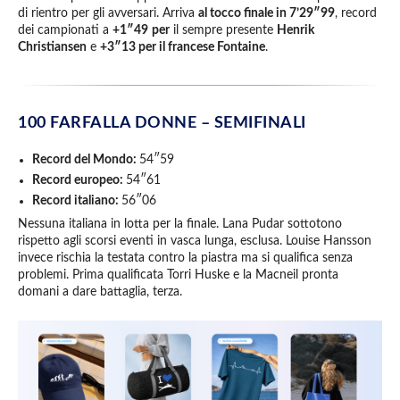
di rientro per gli avversari. Arriva
al tocco finale in 7’29″99
, record
dei campionati a
+1″49
per
il sempre presente
Henrik
Christiansen
e
+3″13 per il francese Fontaine
.
100 FARFALLA DONNE – SEMIFINALI
Record del Mondo:
54″59
Record europeo:
54″61
Record italiano:
56″06
Nessuna italiana in lotta per la finale. Lana Pudar sottotono
rispetto agli scorsi eventi in vasca lunga, esclusa. Louise Hansson
invece rischia la testata contro la piastra ma si qualifica senza
problemi. Prima qualificata Torri Huske e la Macneil pronta
domani a dare battaglia, terza.