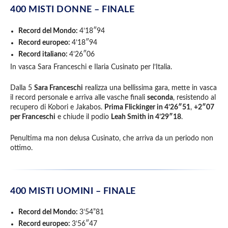
400 MISTI DONNE –
FINALE
Record del Mondo:
4’18″94
Record europeo:
4’18″94
Record italiano:
4’26″06
In vasca Sara Franceschi e Ilaria Cusinato per l’Italia.
Dalla 5
Sara Franceschi
realizza una bellissima gara, mette in vasca
il record personale e arriva alle vasche finali
seconda
, resistendo al
recupero di Kobori e Jakabos.
Prima Flickinger in 4’26″51
,
+2″07
per Franceschi
e chiude il podio
Leah Smith in 4’29″18
.
Penultima ma non delusa Cusinato, che arriva da un periodo non
ottimo.
400 MISTI UOMINI –
FINALE
Record del Mondo:
3’54”81
Record europeo:
3’56″47