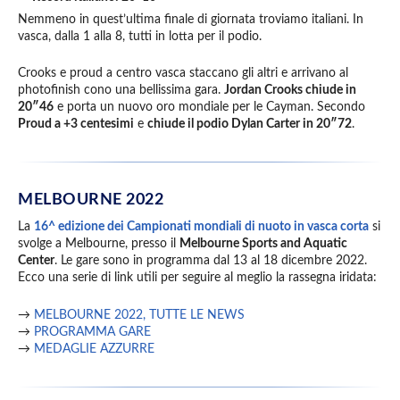
Nemmeno in quest’ultima finale di giornata troviamo italiani. In
vasca, dalla 1 alla 8, tutti in lotta per il podio.
Crooks e proud a centro vasca staccano gli altri e arrivano al
photofinish cono una bellissima gara.
Jordan Crooks chiude in
20″46
e porta un nuovo oro mondiale per le Cayman. Secondo
Proud a +3 centesimi
e
chiude il podio Dylan Carter in 20″72
.
MELBOURNE 2022
La
16^ edizione dei Campionati mondiali di nuoto in vasca corta
si
svolge a Melbourne, presso il
Melbourne Sports and Aquatic
Center
. Le gare sono in programma dal 13 al 18 dicembre 2022.
Ecco una serie di link utili per seguire al meglio la rassegna iridata:
→
MELBOURNE 2022, TUTTE LE NEWS
→
PROGRAMMA GARE
→
MEDAGLIE AZZURRE