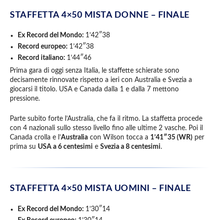
STAFFETTA 4×50 MISTA DONNE –
FINALE
Ex Record del Mondo:
1’42″38
Record europeo:
1’42″38
Record italiano:
1’44″46
Prima gara di oggi senza Italia, le staffette schierate sono
decisamente rinnovate rispetto a ieri con Australia e Svezia a
giocarsi il titolo. USA e Canada dalla 1 e dalla 7 mettono
pressione.
Parte subito forte l’Australia, che fa il ritmo. La staffetta procede
con 4 nazionali sullo stesso livello fino alle ultime 2 vasche. Poi il
Canada crolla e l’
Australia
con Wilson tocca a
1’41″35 (WR)
per
prima su
USA a 6 centesimi
e
Svezia a 8 centesimi
.
STAFFETTA 4×50 MISTA UOMINI –
FINALE
Ex Record del Mondo:
1’30″14