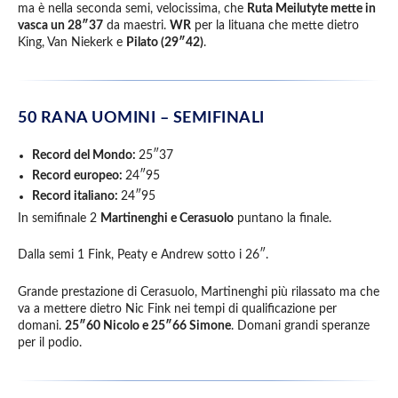
ma è nella seconda semi, velocissima, che
Ruta Meilutyte mette in
vasca un 28″37
da maestri.
WR
per la lituana che mette dietro
King, Van Niekerk e
Pilato (29″42)
.
50 RANA UOMINI – SEMIFINALI
Record del Mondo:
25″37
Record europeo:
24″95
Record italiano:
24″95
In semifinale 2
Martinenghi e Cerasuolo
puntano la finale.
Dalla semi 1 Fink, Peaty e Andrew sotto i 26″.
Grande prestazione di Cerasuolo, Martinenghi più rilassato ma che
va a mettere dietro Nic Fink nei tempi di qualificazione per
domani.
25″60 Nicolo e 25″66 Simone
. Domani grandi speranze
per il podio.