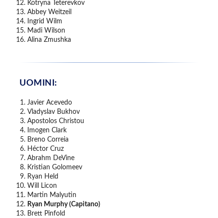
Kotryna Teterevkov
Abbey Weitzeil
Ingrid Wilm
Madi Wilson
Alina Zmushka
UOMINI:
Javier Acevedo
Vladyslav Bukhov
Apostolos Christou
Imogen Clark
Breno Correia
Héctor Cruz
Abrahm DeVine
Kristian Golomeev
Ryan Held
Will Licon
Martin Malyutin
Ryan Murphy (Capitano)
Brett Pinfold