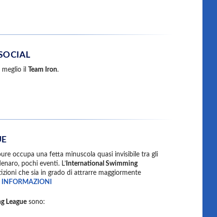
SOCIAL
l meglio il
Team Iron
.
UE
ure occupa una fetta minuscola quasi invisibile tra gli
enaro, pochi eventi. L’
International Swimming
zioni che sia in grado di attrarre maggiormente
 INFORMAZIONI
ng League
sono: