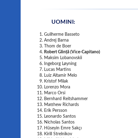
UOMINI:
Guilherme Basseto
Andrej Barna
Thom de Boer
Robert Glință (Vice-Capitano)
Maksim Lobanovskii
Ingeborg Løyning
Lucas Martins
Luiz Altamir Melo
Kristof Milak
Lorenzo Mora
Marco Orsi
Bernhard Reitshammer
Matthew Richards
Erik Persson
Leonardo Santos
Nicholas Santos
Hüseyin Emre Sakçı
Kirill Strelnikov