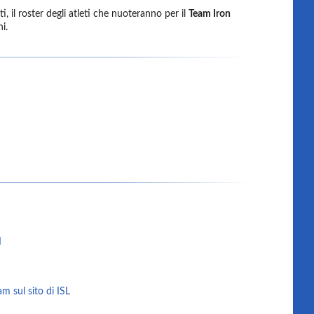
ti, il roster degli atleti che nuoteranno per il
Team Iron
i.
I
I
m sul sito di ISL