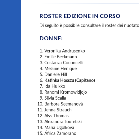
ROSTER EDIZIONE IN CORSO
Di seguito è possibile consultare il roster dei nuota
DONNE:
Veronika Andrusenko
Emilie Beckmann
Costanza Coconcelli
Mélanie Henique
Danielle Hill
Katinka Hosszu (Capitano)
Ida Hulkko
Ranomi Kromowidjojo
Silvia Scalia
Barbora Seemanová
Jenna Strauch
Alys Thomas
Alexandra Touretski
Maria Ugolkova
África Zamorano