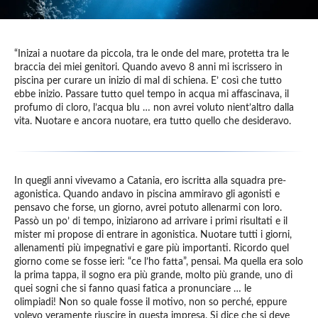
“Inizai a nuotare da piccola, tra le onde del mare, protetta tra le
braccia dei miei genitori. Quando avevo 8 anni mi iscrissero in
piscina per curare un inizio di mal di schiena. E’ così che tutto
ebbe inizio. Passare tutto quel tempo in acqua mi affascinava, il
profumo di cloro, l’acqua blu … non avrei voluto nient’altro dalla
vita. Nuotare e ancora nuotare, era tutto quello che desideravo.
In quegli anni vivevamo a Catania, ero iscritta alla squadra pre-
agonistica. Quando andavo in piscina ammiravo gli agonisti e
pensavo che forse, un giorno, avrei potuto allenarmi con loro.
Passò un po’ di tempo, iniziarono ad arrivare i primi risultati e il
mister mi propose di entrare in agonistica. Nuotare tutti i giorni,
allenamenti più impegnativi e gare più importanti. Ricordo quel
giorno come se fosse ieri: “ce l’ho fatta”, pensai. Ma quella era solo
la prima tappa, il sogno era più grande, molto più grande, uno di
quei sogni che si fanno quasi fatica a pronunciare … le
olimpiadi! Non so quale fosse il motivo, non so perché, eppure
volevo veramente riuscire in questa impresa. Si dice che si deve