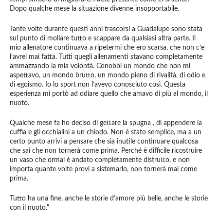
Dopo qualche mese la situazione divenne insopportabile.
Tante volte durante questi anni trascorsi a Guadalupe sono stata
sul punto di mollare tutto e scappare da qualsiasi altra parte. Il
mio allenatore continuava a ripetermi che ero scarsa, che non c’e
l’avrei mai fatta. Tutti quegli allenamenti stavano completamente
ammazzando la mia volontà. Conobbi un mondo che non mi
aspettavo, un mondo brutto, un mondo pieno di rivalità, di odio e
di egoismo. Io lo sport non l’avevo conosciuto così. Questa
esperienza mi portò ad odiare quello che amavo di più al mondo, il
nuoto.
Qualche mese fa ho deciso di gettare la spugna , di appendere la
cuffia e gli occhialini a un chiodo. Non è stato semplice, ma a un
certo punto arrivi a pensare che sia inutile continuare qualcosa
che sai che non tornerà come prima. Perché è difficile ricostruire
un vaso che ormai è andato completamente distrutto, e non
importa quante volte provi a sistemarlo, non tornerà mai come
prima.
Tutto ha una fine, anche le storie d’amore più belle, anche le storie
con il nuoto.”