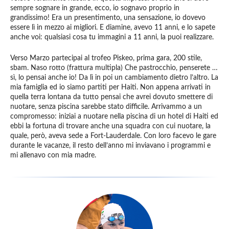
sempre sognare in grande, ecco, io sognavo proprio in
grandissimo! Era un presentimento, una sensazione, io dovevo
essere lì in mezzo ai migliori. E diamine, avevo 11 anni, e lo sapete
anche voi: qualsiasi cosa tu immagini a 11 anni, la puoi realizzare.
Verso Marzo partecipai al trofeo Piskeo, prima gara, 200 stile,
sbam. Naso rotto (frattura multipla) Che pastrocchio, penserete …
sì, lo pensai anche io! Da lì in poi un cambiamento dietro l’altro. La
mia famiglia ed io siamo partiti per Haiti. Non appena arrivati in
quella terra lontana da tutto pensai che avrei dovuto smettere di
nuotare, senza piscina sarebbe stato difficile. Arrivammo a un
compromesso: iniziai a nuotare nella piscina di un hotel di Haiti ed
ebbi la fortuna di trovare anche una squadra con cui nuotare, la
quale, però, aveva sede a Fort-Lauderdale. Con loro facevo le gare
durante le vacanze, il resto dell’anno mi inviavano i programmi e
mi allenavo con mia madre.