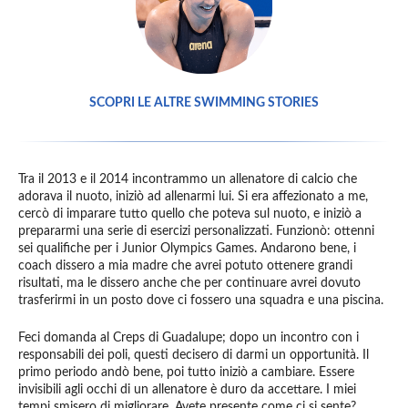
SCOPRI LE ALTRE SWIMMING STORIES
Tra il 2013 e il 2014 incontrammo un allenatore di calcio che
adorava il nuoto, iniziò ad allenarmi lui. Si era affezionato a me,
cercò di imparare tutto quello che poteva sul nuoto, e iniziò a
prepararmi una serie di esercizi personalizzati. Funzionò: ottenni
sei qualifiche per i Junior Olympics Games. Andarono bene, i
coach dissero a mia madre che avrei potuto ottenere grandi
risultati, ma le dissero anche che per continuare avrei dovuto
trasferirmi in un posto dove ci fossero una squadra e una piscina.
Feci domanda al Creps di Guadalupe; dopo un incontro con i
responsabili dei poli, questi decisero di darmi un opportunità. Il
primo periodo andò bene, poi tutto iniziò a cambiare. Essere
invisibili agli occhi di un allenatore è duro da accettare. I miei
tempi smisero di migliorare. Avete presente come ci si sente?