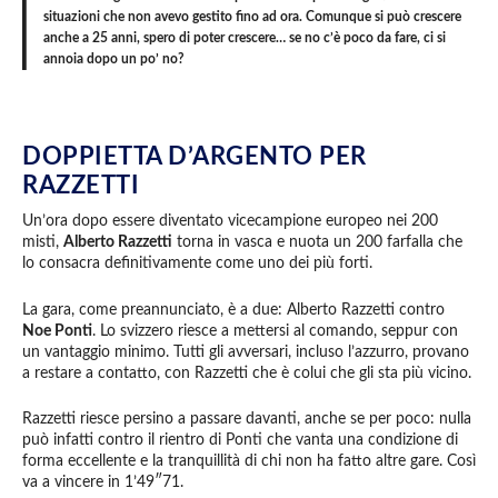
situazioni che non avevo gestito fino ad ora. Comunque si può crescere
anche a 25 anni, spero di poter crescere… se no c’è poco da fare, ci si
annoia dopo un po’ no?
DOPPIETTA D’ARGENTO PER
RAZZETTI
Un’ora dopo essere diventato vicecampione europeo nei 200
misti,
Alberto Razzetti
torna in vasca e nuota un 200 farfalla che
lo consacra definitivamente come uno dei più forti.
La gara, come preannunciato, è a due: Alberto Razzetti contro
Noe Ponti
. Lo svizzero riesce a mettersi al comando, seppur con
un vantaggio minimo. Tutti gli avversari, incluso l’azzurro, provano
a restare a contatto, con Razzetti che è colui che gli sta più vicino.
Razzetti riesce persino a passare davanti, anche se per poco: nulla
può infatti contro il rientro di Ponti che vanta una condizione di
forma eccellente e la tranquillità di chi non ha fatto altre gare. Così
va a vincere in 1’49″71.