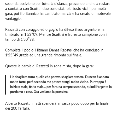
seconda posizione per tutta la distanza, provando anche a restare
a contatto con Scott. I due sono stati piuttosto vicini per metà
gara, poi il britannico ha cambiato marcia e ha creato un notevole
vantaggio.
Razzetti con coraggio ed orgoglio ha difeso il suo argento e ha
timbrato in 1’53″09. Mentre
Scott
si è laureato campione con il
tempo di 1’50″98.
Completa il podio il lituano Danas
Rapsys
, che ha concluso in
1’53″49 grazie ad una grande rimonta sul finale.
Queste le parole di Razzetti in zona mista, dopo la gara:
Ho sbagliato tutto quello che potevo sbagliare stasera. Duncan è andato
molto forte, però secondo me potevo stargli molto vicino. Purtroppo è
iniziata male, finita male… per fortuna sempre secondo, quindi l’argento lo
portiamo a casa. Ora vediamo la prossima.
Alberto Razzetti infatti scenderà in vasca poco dopo per la finale
dei 200 farfalla.