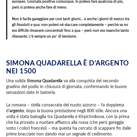
europeo. Giornata positiva comunque. Si poteva fare qualcosa di più,
però si poteva anche fare di meno.
Non è facile gareggiare per così tanti giorni… e anche i giorni di mezzo tra
gli Assoluti e qua: non potevi nè staccare completamente – perchè se no
era diffcile rimanere concentrati fino a qua – però non era neanche tanto
rilassante, c’è sempre un po’ di tensione.
SIMONA QUADARELLA È D’ARGENTO
NEI 1500
Una solida
Simona Quadarella
va alla conquista del secondo
gradino del podio in chiusura di giornata, confermando le buone
sensazioni date in batteria.
La romana – stella consacrata del nuoto azzurro – fa doppietta
d’
argento
, dopo la buona prestazione negli 800 stile. Ancora una
volta è stata battaglia tra Quadarella e Kirpichnikova, con la prima
che ha provato a nuotare affianco alla russa (che però gareggia
sotto i colori francesi) – ma questa ha cercato di scappare fin dalle
prime bracciate non dando mai un segnale di cedimento.