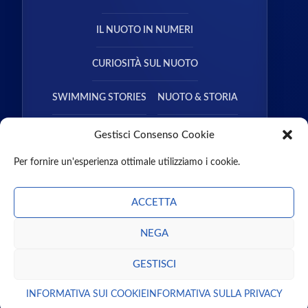
IL NUOTO IN NUMERI
CURIOSITÀ SUL NUOTO
SWIMMING STORIES
NUOTO & STORIA
NUOTO & SALUTE
Gestisci Consenso Cookie
Per fornire un'esperienza ottimale utilizziamo i cookie.
ACCETTA
NEGA
CHI SIAMO
CONTATTI
MISSION
PARTNER
GUEST POST
PODCAST
LIBRI
GESTISCI
ENTRA NEL TEAM
INFORMATIVA SUI COOKIE
INFORMATIVA SULLA PRIVACY