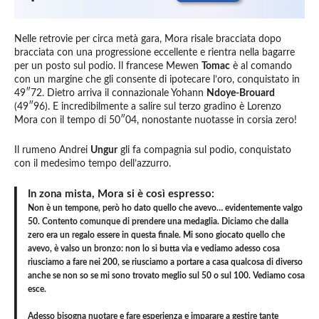
Nelle retrovie per circa metà gara, Mora risale bracciata dopo
bracciata con una progressione eccellente e rientra nella bagarre
per un posto sul podio. Il francese Mewen
Tomac
è al comando
con un margine che gli consente di ipotecare l’oro, conquistato in
49″72. Dietro arriva il connazionale Yohann
Ndoye-Brouard
(49″96). E incredibilmente a salire sul terzo gradino è Lorenzo
Mora con il tempo di 50″04, nonostante nuotasse in corsia zero!
Il rumeno Andrei
Ungur
gli fa compagnia sul podio, conquistato
con il medesimo tempo dell’azzurro.
In zona mista, Mora si è così espresso:
Non è un tempone, però ho dato quello che avevo… evidentemente valgo
50. Contento comunque di prendere una medaglia. Diciamo che dalla
zero era un regalo essere in questa finale. Mi sono giocato quello che
avevo, è valso un bronzo: non lo si butta via e vediamo adesso cosa
riusciamo a fare nei 200, se riusciamo a portare a casa qualcosa di diverso
anche se non so se mi sono trovato meglio sul 50 o sul 100. Vediamo cosa
esce.
Adesso bisogna nuotare e fare esperienza e imparare a gestire tante