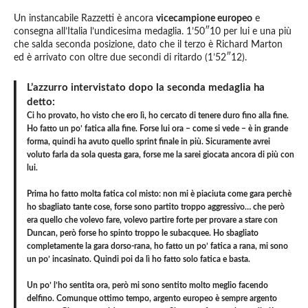
Un instancabile Razzetti è ancora
vicecampione europeo
e
consegna all’Italia l’undicesima medaglia. 1’50″10 per lui e una più
che salda seconda posizione, dato che il terzo è Richard Marton
ed è arrivato con oltre due secondi di ritardo (1’52″12).
L’azzurro intervistato dopo la seconda medaglia ha
detto:
Ci ho provato, ho visto che ero lì, ho cercato di tenere duro fino alla fine.
Ho fatto un po’ fatica alla fine. Forse lui ora – come si vede – è in grande
forma, quindi ha avuto quello sprint finale in più. Sicuramente avrei
voluto farla da sola questa gara, forse me la sarei giocata ancora di più con
lui.
Prima ho fatto molta fatica col misto: non mi è piaciuta come gara perchè
ho sbagliato tante cose, forse sono partito troppo aggressivo… che però
era quello che volevo fare, volevo partire forte per provare a stare con
Duncan, però forse ho spinto troppo le subacquee. Ho sbagliato
completamente la gara dorso-rana, ho fatto un po’ fatica a rana, mi sono
un po’ incasinato. Quindi poi da lì ho fatto solo fatica e basta.
Un po’ l’ho sentita ora, però mi sono sentito molto meglio facendo
delfino. Comunque ottimo tempo, argento europeo è sempre argento