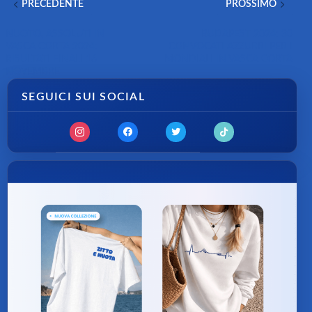
PRECEDENTE
PROSSIMO
NUOTO, ASSOLUTI IN
BUDAPEST 2024: 30
VASCA CORTA 2024:
CONVOCATI AZZURRI PER I
RISULTATI FINALI 16
MONDIALI IN VASCA CORTA
NOVEMBRE
SEGUICI SUI SOCIAL