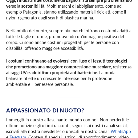
Oggi, l’industria del costume da bagno si sta sempre più orientando
verso la sostenibilità
. Molti marchi di abbigliamento, come ad
esempio Patagonia, stanno utilizzando materiali riciclati, come il
nylon rigenerato dagli scarti di plastica marina.
Nell’ambito del nuoto, sempre più marchi offrono costumi adatti a
tutte le taglie e forme, promuovendo un’immagine positiva del
corpo. Ci sono anche costumi progettati per le persone con
disabilità, offrendo maggiore accessibilità.
I costumi continuano ad evolversi con l’uso di tessuti tecnologici
che promettono una maggiore compressione muscolare, resistenza
ai raggi UV e addirittura proprietà antibatteriche
. La moda
balneare riflette un crescente interesse per la protezione
ambientale e il benessere personale.
APPASSIONATO DI NUOTO?
Immergiti in questo affascinante mondo con noi! Non perderti le
ultime notizie e gli ultimi racconti, seguici sui nostri canali social,
iscriviti alla nostra newsletter o unisciti ai nostro canali
WhatsApp
e
Telegram
. Contenuti speciali, articoli di approfondimento, video