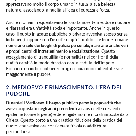
apprezzavano molto il corpo umano in tutta la sua bellezza
naturale, associando la nudità all’idea di purezza e forza.
Anche i romani frequentavano le loro famose terme, dove nuotare
e rilassarsi era un’attività sociale importante. Anche in questo
caso, il nuoto in acque pubbliche o private avveniva spesso senza
indumenti, oppure con l’uso di semplici tuniche.
Le terme romane
non erano solo dei luoghi di pulizia personale, ma erano anche veri
e propri centri di intrattenimento e socializzazione
. Questo
atteggiamento di tranquillità (e normalità) nei confronti della
nudità cambiò in modo drastico con la caduta dell’Impero
Romano, quando le influenze religiose iniziarono ad enfatizzare
maggiormente il pudore.
2. MEDIOEVO E RINASCIMENTO: L’ERA DEL
PUDORE
Durante il Medioevo, il bagno pubblico perse la popolarità che
aveva acquistato negli anni precedenti a
causa delle crescenti
epidemie (come la peste) e delle rigide norme morali imposte dalla
Chiesa. Questo portò a una drastica riduzione della pratica del
nuoto, che veniva ora considerata frivola o addirittura
peccaminosa.