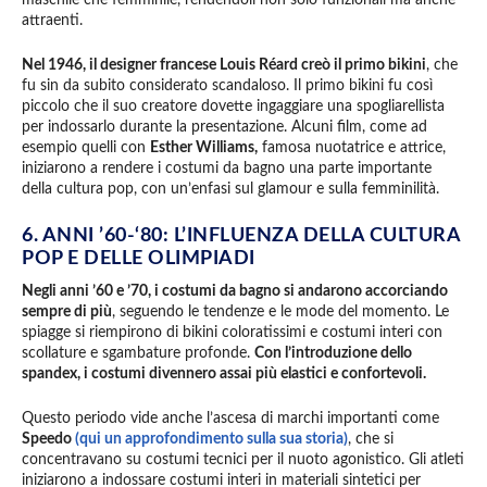
attraenti.
Nel 1946, il designer francese Louis Réard creò il primo bikini
, che
fu sin da subito considerato scandaloso. Il primo bikini fu così
piccolo che il suo creatore dovette ingaggiare una spogliarellista
per indossarlo durante la presentazione. Alcuni film, come ad
esempio quelli con
Esther Williams,
famosa nuotatrice e attrice,
iniziarono a rendere i costumi da bagno una parte importante
della cultura pop, con un’enfasi sul glamour e sulla femminilità.
6. ANNI ’60-‘80: L’INFLUENZA DELLA CULTURA
POP E DELLE OLIMPIADI
Negli anni ’60 e ’70, i costumi da bagno si andarono accorciando
sempre di più
, seguendo le tendenze e le mode del momento. Le
spiagge si riempirono di bikini coloratissimi e costumi interi con
scollature e sgambature profonde.
Con l’introduzione dello
spandex, i costumi divennero assai più elastici e confortevoli.
Questo periodo vide anche l’ascesa di marchi importanti come
Speedo
(qui un approfondimento sulla sua storia)
, che si
concentravano su costumi tecnici per il nuoto agonistico. Gli atleti
iniziarono a indossare costumi interi in materiali sintetici per