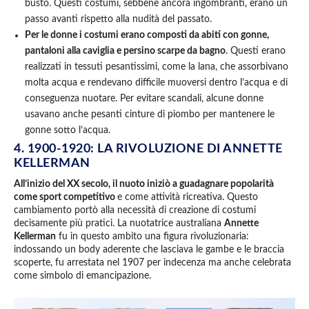
busto. Questi costumi, sebbene ancora ingombranti, erano un
passo avanti rispetto alla nudità del passato.
Per le donne i costumi erano composti da abiti con gonne,
pantaloni alla caviglia e persino scarpe da bagno
. Questi erano
realizzati in tessuti pesantissimi, come la lana, che assorbivano
molta acqua e rendevano difficile muoversi dentro l’acqua e di
conseguenza nuotare. Per evitare scandali, alcune donne
usavano anche pesanti cinture di piombo per mantenere le
gonne sotto l’acqua.
4. 1900-1920: LA RIVOLUZIONE DI ANNETTE
KELLERMAN
All’inizio del XX secolo, il nuoto iniziò a guadagnare popolarità
come sport competitivo
e come attività ricreativa. Questo
cambiamento portò alla necessità di creazione di costumi
decisamente più pratici. La nuotatrice australiana
Annette
Kellerman
fu in questo ambito una figura rivoluzionaria:
indossando un body aderente che lasciava le gambe e le braccia
scoperte, fu arrestata nel 1907 per indecenza ma anche celebrata
come simbolo di emancipazione.