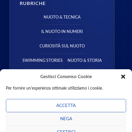
RUBRICHE
NUOTO & TECNICA
IL NUOTO IN NUMERI
CURIOSITÀ SUL NUOTO
SWIMMING STORIES
NUOTO & STORIA
NUOTO & SALUTE
Gestisci Consenso Cookie
Per fornire un'esperienza ottimale utilizziamo i cookie.
ACCETTA
NEGA
CHI SIAMO
CONTATTI
MISSION
PARTNER
GUEST POST
PODCAST
LIBRI