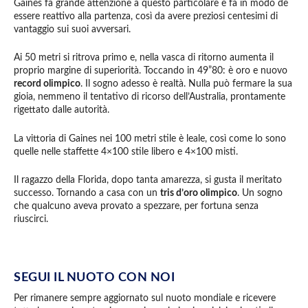
Gaines fa grande attenzione a questo particolare e fa in modo de
essere reattivo alla partenza, così da avere preziosi centesimi di
vantaggio sui suoi avversari.
Ai 50 metri si ritrova primo e, nella vasca di ritorno aumenta il
proprio margine di superiorità. Toccando in 49”80: è oro e nuovo
record olimpico
. Il sogno adesso è realtà. Nulla può fermare la sua
gioia, nemmeno il tentativo di ricorso dell’Australia, prontamente
rigettato dalle autorità.
La vittoria di Gaines nei 100 metri stile è leale, così come lo sono
quelle nelle staffette 4×100 stile libero e 4×100 misti.
Il ragazzo della Florida, dopo tanta amarezza, si gusta il meritato
successo. Tornando a casa con un
tris d’oro olimpico
. Un sogno
che qualcuno aveva provato a spezzare, per fortuna senza
riuscirci.
SEGUI IL NUOTO CON NOI
Per rimanere sempre aggiornato sul nuoto mondiale e ricevere