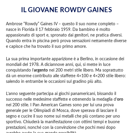
IL GIOVANE ROWDY GAINES
Ambrose “Rowdy” Gaines IV – questo il suo nome completo –
nasce in Florida il 17 febbraio 1959. Da bambino è molto
appassionato di sport e, spronato dai genitori, ne pratica diversi.
Quando entra in piscina però prova sensazioni nettamente diverse
e capisce che ha trovato il suo primo amore.
La sua prima importante apparizione è a Berlino, in occasione dei
mondiali del 1978. A diciannove anni, qui, si mette in luce
conquistando l’
argento
nei 200 metri stile libero. Ma soprattutto
dà un enorme contributo alle staffette 4×100 e 4×200 stile libero:
salendo in entrambe le occasioni sul gradino più alto.
L’anno seguente partecipa ai giochi panamericani, bissando il
successo nelle medesime staffette e ottenendo la medaglia d’
oro
nei 200 stile. I Pan American Games sono per lui una prova
generale per le Olimpiadi di Mosca, dove sperava di lasciare il
segno e cucire il suo nome sui metalli che più contano per uno
sportivo. Chiuderà la manifestazione con ottimi tempi e buone
prestazioni, nonché con la convinzione che pochi mesi dopo