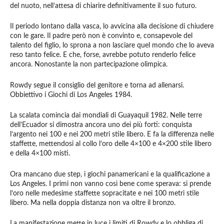
del nuoto, nell’attesa di chiarire definitivamente il suo futuro.
Il periodo lontano dalla vasca, lo avvicina alla decisione di chiudere
con le gare. Il padre però non è convinto e, consapevole del
talento del figlio, lo sprona a non lasciare quel mondo che lo aveva
reso tanto felice. E che, forse, avrebbe potuto renderlo felice
ancora. Nonostante la non partecipazione olimpica.
Rowdy segue il consiglio del genitore e torna ad allenarsi.
Obbiettivo i Giochi di Los Angeles 1984.
La scalata comincia dai mondiali di Guayaquil 1982. Nelle terre
dell’Ecuador si dimostra ancora uno dei più forti: conquista
l’argento nei 100 e nei 200 metri stile libero. E fa la differenza nelle
staffette, mettendosi al collo l’oro delle 4×100 e 4×200 stile libero
e della 4×100 misti.
Ora mancano due step, i giochi panamericani e la qualificazione a
Los Angeles. I primi non vanno così bene come sperava: si prende
l’oro nelle medesime staffette sopracitate e nei 100 metri stile
libero. Ma nella doppia distanza non va oltre il bronzo.
La manifestazione mette in luce i limiti di Rowdy e lo obbliga di