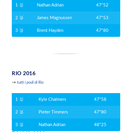
1 🥇
Nathan Adrian
47"52
2 🥈
James Magnussen
47"53
3 🥉
Brent Hayden
47"80
RIO 2016
→
tutti i podi di Rio
1 🥇
Kyle Chalmers
47"58
2 🥈
Pieter Timmers
47"80
3 🥉
Nathan Adrian
48"25