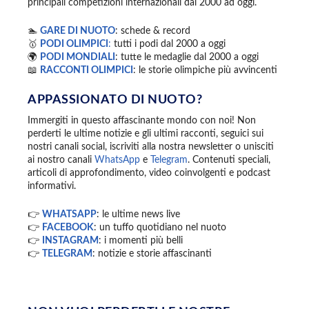
principali competizioni internazionali dal 2000 ad oggi.
🏊
GARE DI NUOTO
: schede & record
🥇
PODI OLIMPICI
:
tutti i podi dal 2000 a oggi
🌍
PODI MONDIALI
: tutte le medaglie dal 2000 a oggi
📖
RACCONTI OLIMPICI
: le storie olimpiche più avvincenti
APPASSIONATO DI NUOTO?
Immergiti in questo affascinante mondo con noi! Non
perderti le ultime notizie e gli ultimi racconti, seguici sui
nostri canali social, iscriviti alla nostra newsletter o unisciti
ai nostro canali
WhatsApp
e
Telegram
. Contenuti speciali,
articoli di approfondimento, video coinvolgenti e podcast
informativi.
👉
WHATSAPP
: le ultime news live
👉
FACEBOOK
: un tuffo quotidiano nel nuoto
👉
INSTAGRAM
: i momenti più belli
👉
TELEGRAM
: notizie e storie affascinanti