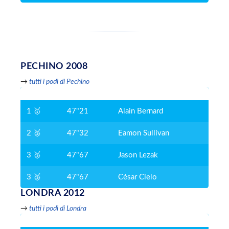
PECHINO 2008
→
tutti i podi di Pechino
1 🥇
47"21
Alain Bernard
2 🥈
47"32
Eamon Sullivan
3 🥉
47"67
Jason Lezak
3 🥉
47"67
César Cielo
LONDRA 2012
→
tutti i podi di Londra