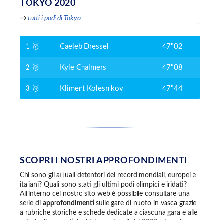
TOKYO 2020
→
tutti i podi di Tokyo
1 🥇
Caeleb Dressel
47"02
2 🥈
Kyle Chalmers
47"08
3 🥉
Kliment Kolesnikov
47"44
SCOPRI I NOSTRI APPROFONDIMENTI
Chi sono gli attuali detentori dei record mondiali, europei e
italiani? Quali sono stati gli ultimi podi olimpici e iridati?
All’interno del nostro sito web è possibile consultare una
serie di
approfondimenti
sulle gare di nuoto in vasca grazie
a rubriche storiche e schede dedicate a ciascuna gara e alle