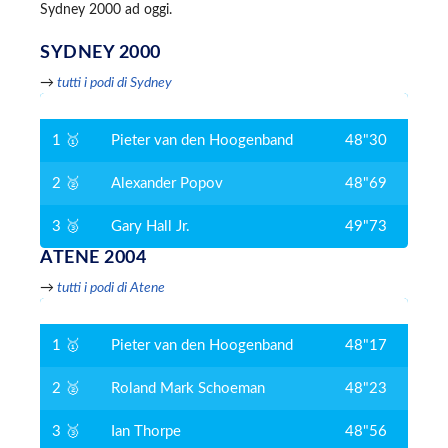
Sydney 2000 ad oggi.
SYDNEY 2000
→
tutti i podi di Sydney
1 🥇
Pieter van den Hoogenband
48"30
2 🥈
Alexander Popov
48"69
3 🥉
Gary Hall Jr.
49"73
ATENE 2004
→
tutti i podi di Atene
1 🥇
Pieter van den Hoogenband
48"17
2 🥈
Roland Mark Schoeman
48"23
3 🥉
Ian Thorpe
48"56