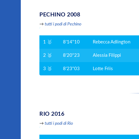
PECHINO 2008
→
tutti i podi di Pechino
1 🥇
8'14"10
Rebecca Adlington
2 🥈
8'20"23
Alessia Filippi
3 🥉
8'23"03
Lotte Friis
RIO 2016
→
tutti i podi di Rio