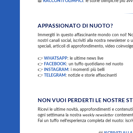
📖
RACCONTI OLIMPICI
: le storie olimpiche più av
APPASSIONATO DI NUOTO?
Immergiti in questo affascinante mondo con noi! Non p
nostri canali social, iscriviti alla nostra newsletter o 
speciali, articoli di approfondimento, video coinvolg
👉
WHATSAPP
: le ultime news live
👉
FACEBOOK
: un tuffo quotidiano nel nuoto
👉
INSTAGRAM
: i momenti più belli
👉
TELEGRAM
: notizie e storie affascinanti
NON VUOI PERDERTI LE NOSTRE ST
Ricevi le ultime novità, approfondimenti e contenuti 
ogni settimana la nostra
weekly newsletter
contenente 
Fai un tuffo nell’esperienza completa del nuoto: iscriv