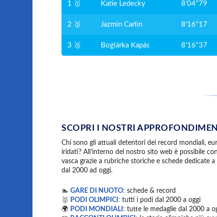
1 🥇
Katie Ledecky
8'04"79
2 🥈
Jazmin Carlin
8'16"17
3 🥉
Boglárka Kapás
8'16"37
SCOPRI I NOSTRI APPROFONDIMEN
Chi sono gli attuali detentori dei record mondiali, euro
iridati? All’interno del nostro sito web è possibile co
vasca grazie a rubriche storiche e schede dedicate a 
dal 2000 ad oggi.
🏊
GARE DI NUOTO
: schede & record
🥇
PODI OLIMPICI
:
tutti i podi dal 2000 a oggi
🌍
PODI MONDIALI
: tutte le medaglie dal 2000 a o