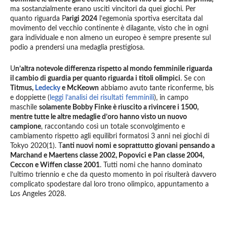
ma sostanzialmente erano usciti vincitori da quei giochi. Per
quanto riguarda P
arigi 2024
l’egemonia sportiva esercitata dal
movimento del vecchio continente è dilagante, visto che in ogni
gara individuale e non almeno un europeo è sempre presente sul
podio a prendersi una medaglia prestigiosa.
U
n’altra notevole differenza rispetto al mondo femminile riguarda
il cambio di guardia per quanto riguarda i titoli olimpici
. Se con
Titmus,
Ledecky
e McKeown
abbiamo avuto tante riconferme, bis
e doppiette (
leggi l’analisi dei risultati femminili
), in campo
maschile
solamente Bobby Finke è riuscito a rivincere i 1500,
mentre tutte le altre medaglie d’oro hanno visto un nuovo
campione
, raccontando così un totale sconvolgimento e
cambiamento rispetto agli equilibri formatosi 3 anni nei giochi di
Tokyo 2020(1). T
anti nuovi nomi e soprattutto giovani pensando a
Marchand e Maertens classe 2002, Popovici e Pan classe 2004,
Ceccon e Wiffen classe 2001
. Tutti nomi che hanno dominato
l’ultimo triennio e che da questo momento in poi risulterà davvero
complicato spodestare dal loro trono olimpico, appuntamento a
Los Angeles 2028.