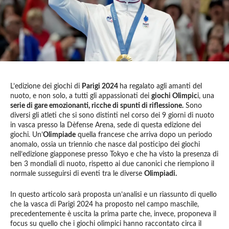
L’edizione dei giochi di
Parigi 2024
ha regalato agli amanti del
nuoto, e non solo, a tutti gli appassionati dei
giochi Olimpic
i, una
serie di gare emozionanti, ricche di spunti di riflessione.
Sono
diversi gli atleti che si sono distinti nel corso dei 9 giorni di nuoto
in vasca presso la Dèfense Arena, sede di questa edizione dei
giochi. Un’
Olimpiade
quella francese che arriva dopo un periodo
anomalo, ossia un triennio che nasce dal posticipo dei giochi
nell’edizione giapponese presso Tokyo e che ha visto la presenza di
ben 3 mondiali di nuoto, rispetto ai due canonici che riempiono il
normale susseguirsi di eventi tra le diverse
Olimpiadi.
In questo articolo sarà proposta un’analisi e un riassunto di quello
che la vasca di Parigi 2024 ha proposto nel campo maschile,
precedentemente è uscita la prima parte che, invece, proponeva il
focus su quello che i giochi olimpici hanno raccontato circa il