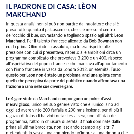
IL PADRONE DI CASA: LÈON
MARCHAND
In questa analisi non si può non partire dal nuotatore che si è
preso tutto quanto il palcoscenico, che si è messo al centro
dell’occhio di bue, sovrastando e togliendo spazio agli altri:
Leon
Marchand
. Per il talento francese allenato da
Bob Bowman
non
era la prima Olimpiade in assoluto, ma lo era rispetto alle
pressione con cui si presentava, rispetto alle ambizioni circa un
programma complicato che prevedeva 3 200 e un 400, rispetto
all’aspettativa del popolo francese che mancava all’appuntamento
con l’inno francese in vasca da Londra 2012, un’eternità.
Tutto
questo per Leon non è stato un problema, anzi una spinta come
quella che percepiva da parte del pubblico quando affrontava una
frazione a rana nelle sue diverse gare.
Le 4 gare vinte da Marchand compongono un poker d’assi
meraviglioso
, unico nel suo genere visto che è l’unico, sino ad
oggi, ad avere vinto 200 farfalla e 200 rana insieme, per di più il
ragazzo di Tolosa li ha vinti nella stessa sera, uno all’inizio del
programma, l’altro in chiusura di serata. 3 finali dominate dalla
prima all’ultima bracciata, non lasciando scampo agli altri 7
pretendenti in vasca, una compiendo un’impresa, una rimonta che