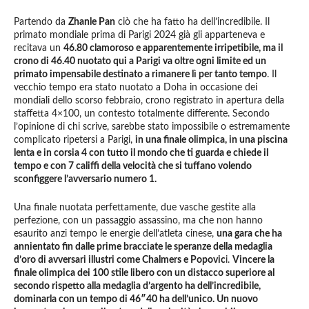
Partendo da
Zhanle Pan
ciò che ha fatto ha dell’incredibile. Il
primato mondiale prima di Parigi 2024 già gli apparteneva e
recitava un
46.80 clamoroso e apparentemente irripetibile, ma il
crono di 46.40 nuotato qui a Parigi va oltre ogni limite ed un
primato impensabile destinato a rimanere lì per tanto tempo
. Il
vecchio tempo era stato nuotato a Doha in occasione dei
mondiali dello scorso febbraio, crono registrato in apertura della
staffetta 4×100, un contesto totalmente differente. Secondo
l’opinione di chi scrive, sarebbe stato impossibile o estremamente
complicato ripetersi a Parigi,
in una finale olimpica, in una piscina
lenta e in corsia 4 con tutto il mondo che ti guarda e chiede il
tempo e con 7 califfi della velocità che si tuffano volendo
sconfiggere l’avversario numero 1.
Una finale nuotata perfettamente, due vasche gestite alla
perfezione, con un passaggio assassino, ma che non hanno
esaurito anzi tempo le energie dell’atleta cinese,
una gara che ha
annientato fin dalle prime bracciate le speranze della medaglia
d’oro di avversari illustri come Chalmers e Popovic
i.
Vincere la
finale olimpica dei 100 stile libero con un distacco superiore al
secondo rispetto alla medaglia d’argento ha dell’incredibile,
dominarla con un tempo di 46″40 ha dell’unico. Un nuovo