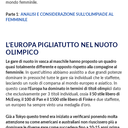
mondo femminile.
Parte 1
:
ANALISI E CONSIDERAZIONE SULL’OLIMPIADE AL
FEMMINILE
L’EUROPA PIGLIATUTTO NEL NUOTO
OLIMPICO
Le gare di nuoto in vasca al maschile hanno proposto un quadro
quasi totalmente differente e opposto rispetto alla compagine al
femminile
. In quest’ultimo abbiamo assistito a due grandi potenze
dominare in pressoché tutte le gare sia individuali che le staffette,
lasciando un ruolo di comparsa al mondo europeo e asiatico. In
questo cas
o l’Europa ha dominato in termini di titoli olimpici
dato
che esclusivamente per 3 titoli individuali, ossia i
l 50 stile libero di
McEvoy, il 100 di Pan e il 1500 stile libero di Finke
e due staffette,
un europeo ha sempre vinto una medaglia d’oro.
Già a Tokyo questo trend era iniziato a verificarsi ponendo molta
attenzione su come americani e australiani non riuscissero più a
dominare le diverse gare come succedeva fino a 10-15 anni prima,