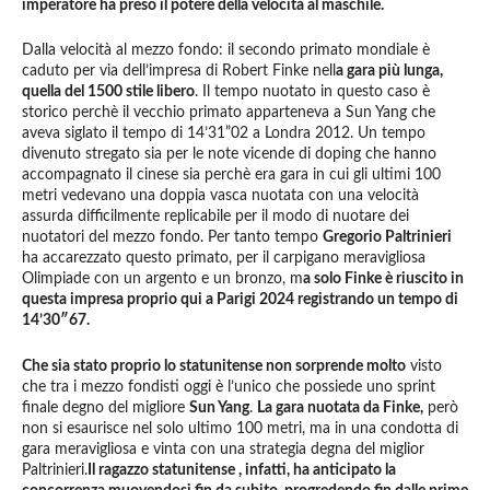
imperatore ha preso il potere della velocità al maschile.
Dalla velocità al mezzo fondo: il secondo primato mondiale è
caduto per via dell’impresa di Robert Finke nell
a gara più lunga,
quella del 1500 stile libero
. Il tempo nuotato in questo caso è
storico perchè il vecchio primato apparteneva a Sun Yang che
aveva siglato il tempo di 14’31”02 a Londra 2012. Un tempo
divenuto stregato sia per le note vicende di doping che hanno
accompagnato il cinese sia perchè era gara in cui gli ultimi 100
metri vedevano una doppia vasca nuotata con una velocità
assurda difficilmente replicabile per il modo di nuotare dei
nuotatori del mezzo fondo. Per tanto tempo
Gregorio Paltrinieri
ha accarezzato questo primato, per il carpigano meravigliosa
Olimpiade con un argento e un bronzo, m
a solo Finke è riuscito in
questa impresa proprio qui a Parigi 2024 registrando un tempo di
14’30″67.
Che sia stato proprio lo statunitense non sorprende molto
visto
che tra i mezzo fondisti oggi è l’unico che possiede uno sprint
finale degno del migliore
Sun Yang
.
La gara nuotata da Finke,
però
non si esaurisce nel solo ultimo 100 metri, ma in una condotta di
gara meravigliosa e vinta con una strategia degna del miglior
Paltrinieri.
Il ragazzo statunitense , infatti, ha anticipato la