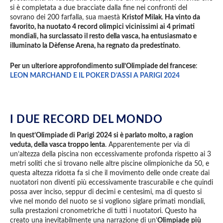
si è completata a due bracciate dalla fine nei confronti del
sovrano dei 200 farfalla, sua maestà
Kristof Milak
.
Ha vinto da
favorito, ha nuotato 4 record olimpici vicinissimi ai 4 primati
mondiali, ha surclassato il resto della vasca, ha entusiasmato e
illuminato la Dèfense Arena, ha regnato da predestinato
.
Per un ulteriore approfondimento sull’Olimpiade del francese
:
LEON MARCHAND E IL POKER D’ASSI A PARIGI 2024
I DUE RECORD DEL MONDO
In quest’Olimpiade di Parigi 2024 si è parlato molto, a ragion
veduta, della vasca troppo lenta
. Apparentemente per via di
un’altezza della piscina non eccessivamente profonda rispetto ai 3
metri soliti che si trovano nelle altre piscine olimpioniche da 50, e
questa altezza ridotta fa si che il movimento delle onde create dai
nuotatori non diventi più eccessivamente trascurabile e che quindi
possa aver inciso, seppur di decimi e centesimi, ma di questo si
vive nel mondo del nuoto se si vogliono siglare primati mondiali,
sulla prestazioni cronometriche di tutti i nuotatori. Questo ha
creato una inevitabilmente una narrazione di un’
Olimpiade
più