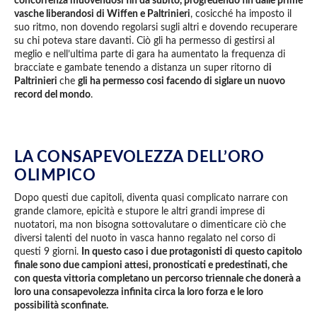
concorrenza muovendosi fin da subito, progredendo fin dalle prime
vasche liberandosi di Wiffen e Paltrinieri
, cosicché ha imposto il
suo ritmo, non dovendo regolarsi sugli altri e dovendo recuperare
su chi poteva stare davanti. Ciò gli ha permesso di gestirsi al
meglio e nell’ultima parte di gara ha aumentato la frequenza di
bracciate e gambate tenendo a distanza un super ritorno d
i
Paltrinieri
che
gli ha permesso cosi facendo di siglare un nuovo
record del mondo
.
LA CONSAPEVOLEZZA DELL’ORO
OLIMPICO
Dopo questi due capitoli, diventa quasi complicato narrare con
grande clamore, epicità e stupore le altri grandi imprese di
nuotatori, ma non bisogna sottovalutare o dimenticare ciò che
diversi talenti del nuoto in vasca hanno regalato nel corso di
questi 9 giorni.
In questo caso i due protagonisti di questo capitolo
finale sono due campioni attesi, pronosticati e predestinati, che
con questa vittoria completano un percorso triennale che donerà a
loro una consapevolezza infinita circa la loro forza e le loro
possibilità sconfinate.