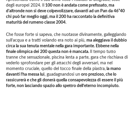
degli europei 2024. Il
100 non è andata come prefissato, ma
d’altronde non si deve colpevolizzare, davanti ad un Pan da 46”40
chi può far meglio oggi, ma il 200 ha raccontato la definitiva
maturità del rumeno classe 2004
.
Che fosse forte si sapeva, che nuotasse divinamente, galleggiando
sull’acqua e a tratti volando era noto ai più,
ma aleggiava il dubbio
circa la sua tenuta mentale nella gara importante. Ebbene nella
finale olimpica dei 200 questa non è mancata.
Il tempo tutto
tranne che sensazionale, piscina lenta a parte, gara che rischiava di
vederlo sprofondare per gli attacchi degli avversari, ma nel
momento cruciale, quello del tocco finale della piastra,
la mano
davanti l’ha messa lui
, guadagnandosi un
oro prezioso, che lo
rassicurerà e che gli donerà quella consapevolezza di essere il più
forte, non lasciando spazio allo spettro dell’eterno incompiuto.