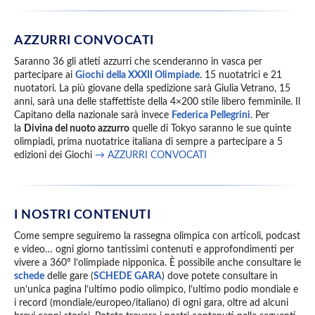
AZZURRI CONVOCATI
Saranno 36 gli atleti azzurri che scenderanno in vasca per
partecipare ai
Giochi della XXXII Olimpiade
. 15 nuotatrici e 21
nuotatori. La più giovane della spedizione sarà Giulia Vetrano, 15
anni, sarà una delle staffettiste della 4×200 stile libero femminile. Il
Capitano della nazionale sarà invece
Federica Pellegrini
. Per
la
Divina del nuoto azzurro
quelle di Tokyo saranno le sue quinte
olimpiadi, prima nuotatrice italiana di sempre a partecipare a 5
edizioni dei Giochi
→ AZZURRI CONVOCATI
I NOSTRI CONTENUTI
Come sempre seguiremo la rassegna olimpica con articoli, podcast
e video… ogni giorno tantissimi contenuti e approfondimenti per
vivere a 360° l’olimpiade nipponica. È possibile anche consultare le
schede
delle gare (
SCHEDE GARA
) dove potete consultare in
un’unica pagina l’ultimo podio olimpico, l’ultimo podio mondiale e
i record (mondiale/europeo/italiano) di ogni gara, oltre ad alcuni