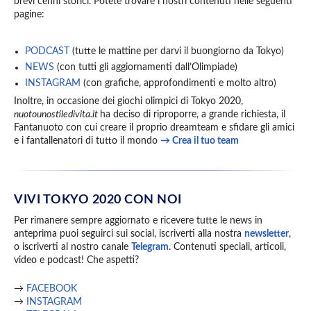
brevi cenni storici. Potete trovare i nostri contenuti nelle seguenti
pagine:
PODCAST
(tutte le mattine per darvi il buongiorno da Tokyo)
NEWS
(con tutti gli aggiornamenti dall’Olimpiade)
INSTAGRAM
(con grafiche, approfondimenti e molto altro)
Inoltre, in occasione dei giochi olimpici di Tokyo 2020,
nuotounostiledivita.it
ha deciso di riproporre, a grande richiesta, il
Fantanuoto con cui creare il proprio dreamteam e sfidare gli amici
e i fantallenatori di tutto il mondo
→ Crea il tuo team
VIVI TOKYO 2020 CON NOI
Per rimanere sempre aggiornato e ricevere tutte le news in
anteprima puoi seguirci sui social, iscriverti alla nostra
newsletter
,
o iscriverti al nostro canale
Telegram
. Contenuti speciali, articoli,
video e podcast! Che aspetti?
→
FACEBOOK
→
INSTAGRAM