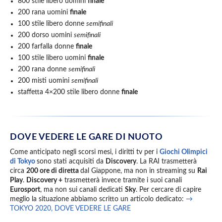
800 stile libero uomini
finale
200 rana uomini
finale
100 stile libero donne
semifinali
200 dorso uomini
semifinali
200 farfalla donne
finale
100 stile libero uomini
finale
200 rana donne
semifinali
200 misti uomini
semifinali
staffetta 4×200 stile libero donne
finale
DOVE VEDERE LE GARE DI NUOTO
Come anticipato negli scorsi mesi, i diritti tv per i
Giochi Olimpici
di Tokyo
sono stati acquisiti da
Discovery
. La RAI trasmetterà
circa
200 ore di diretta
dal Giappone, ma non in streaming su
Rai
Play
.
Discovery +
trasmetterà invece tramite i suoi canali
Eurosport
, ma non sui canali dedicati
Sky
. Per cercare di capire
meglio la situazione abbiamo scritto un articolo dedicato:
→
TOKYO 2020, DOVE VEDERE LE GARE