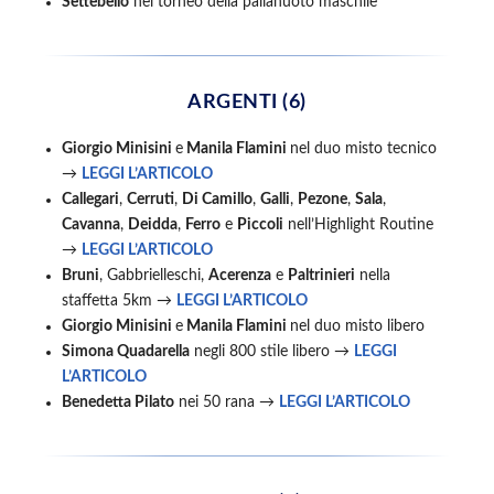
Settebello
nel torneo della pallanuoto maschile
ARGENTI (6)
Giorgio Minisini
e
Manila Flamini
nel duo misto tecnico
→
LEGGI L’ARTICOLO
Callegari
,
Cerruti
,
Di Camillo
,
Galli
,
Pezone
,
Sala
,
Cavanna
,
Deidda
,
Ferro
e
Piccoli
nell’Highlight Routine
→
LEGGI L’ARTICOLO
Bruni
,
Gabbrielleschi
,
Acerenza
e
Paltrinieri
nella
staffetta 5km
→
LEGGI L’ARTICOLO
Giorgio Minisini
e
Manila Flamini
nel duo misto libero
Simona Quadarella
negli 800 stile libero →
LEGGI
L’ARTICOLO
Benedetta Pilato
nei 50 rana →
LEGGI L’ARTICOLO