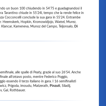
otando un buon 100 chiudendo in 54’75 e guadagnandosi il
ra Tarantino chiude in 55’24l, tempo che la rende felice in
nza Cocconcelli conclude la sua gara in 55’24. Entrambe
ste: Heemskerk, Hopkin, Kromowidjojo, Wattel, Murez,
 Klancar, Kameneva, Munoz del Campo, Teijonsalo,
Di
mifinale, alle spalle di Peaty, grazie al suo 26’54. Anche
inale all’ottavo posto, mentre Federico Poggio,
 essendo il terzo italiano in gara. I 16 semifinalisti
wicz, Prigoda, imoudu, Matzerath,
Pinzuti
, Siladij,
, Gal, Rothbauer.