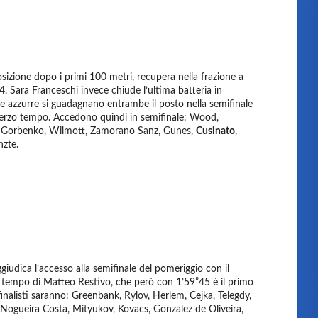
osizione dopo i primi 100 metri, recupera nella frazione a
. Sara Franceschi invece chiude l’ultima batteria in
e azzurre si guadagnano entrambe il posto nella semifinale
 terzo tempo. Accedono quindi in semifinale: Wood,
, Gorbenko, Wilmott, Zamorano Sanz, Gunes,
Cusinato
,
nzte.
giudica l’accesso alla semifinale del pomeriggio con il
 tempo di Matteo Restivo, che però con 1’59”45 è il primo
finalisti saranno: Greenbank, Rylov, Herlem, Cejka, Telegdy,
 Nogueira Costa, Mityukov, Kovacs, Gonzalez de Oliveira,