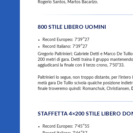
Rogerio Santos, Martos Bacarizo.
800 STILE LIBERO UOMINI
Record Europeo: 7’39″27
Record Italiano: 7’39″27
Gregorio Paltrinieri; Gabriele Detti e Marco De Tull
200 metri di gara. Detti traina il gruppo mantenendo
aggiudicarsi la finale con il terzo crono, 7’50”33.
Paltrinieri lo segue, non troppo distante, per l’inter
metà gara De Tullio scivola qualche posizione indiet
finale troveremo quindi: Romanchuk, Christiansen,
STAFFETTA 4×200 STILE LIBERO D
Record Europeo: 7’45″55