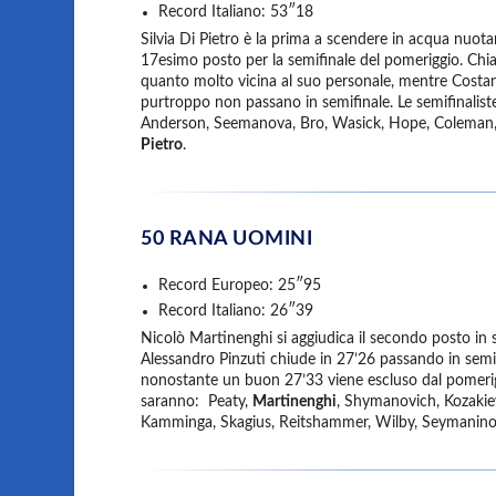
Record Italiano: 53″18
Silvia Di Pietro è la prima a scendere in acqua nu
17esimo posto per la semifinale del pomeriggio. Chia
quanto molto vicina al suo personale, mentre Costa
purtroppo non passano in semifinale. Le semifinali
Anderson, Seemanova, Bro, Wasick, Hope, Coleman,
Pietro
.
50 RANA UOMINI
Record Europeo: 25″95
Record Italiano: 26″39
Nicolò Martinenghi si aggiudica il secondo posto in se
Alessandro Pinzuti chiude in 27’26 passando in semif
nonostante un buon 27’33 viene escluso dal pomeriggio
saranno: Peaty,
Martinenghi
, Shymanovich, Kozakie
Kamminga, Skagius, Reitshammer, Wilby, Seymaninov