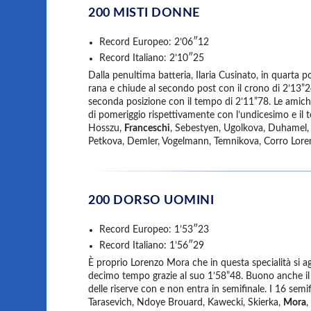
200 MISTI DONNE
Record Europeo: 2’06″12
Record Italiano: 2’10″25
Dalla penultima batteria, Ilaria Cusinato, in quarta p
rana e chiude al secondo post con il crono di 2’13”24
seconda posizione con il tempo di 2’11”78. Le amich
di pomeriggio rispettivamente con l’undicesimo e il
Hosszu,
Franceschi
, Sebestyen, Ugolkova, Duhamel
Petkova, Demler, Vogelmann, Temnikova, Corro Lore
200 DORSO UOMINI
Record Europeo: 1’53″23
Record Italiano: 1’56″29
È proprio Lorenzo Mora che in questa specialità si ag
decimo tempo grazie al suo 1’58”48. Buono anche il
delle riserve con e non entra in semifinale. I 16 semi
Tarasevich, Ndoye Brouard, Kawecki, Skierka,
Mora
,